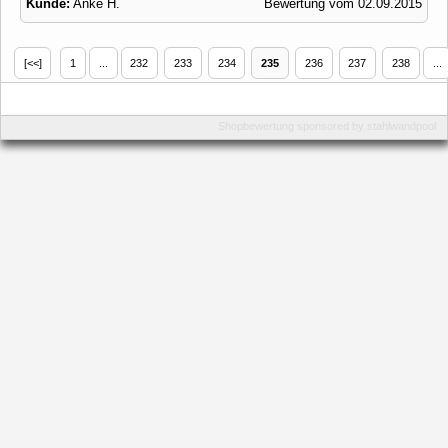
Kunde:
Anke H.
Bewertung vom 02.09.2015
[<<]
1
...
232
233
234
235
236
237
238
...
Shopbewertung
sponsored by
stahlwandpool