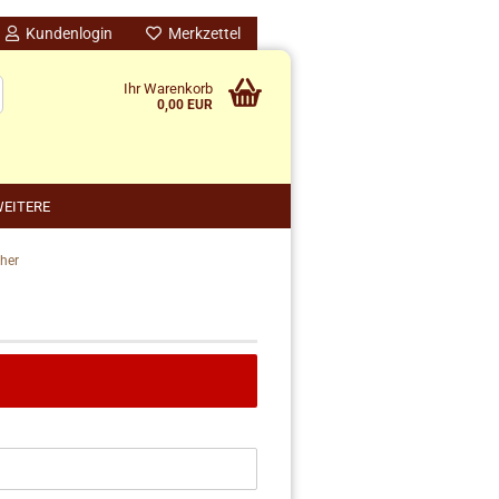
Kundenlogin
Merkzettel
Ihr Warenkorb
0,00 EUR
EITERE
her
nido kreativ anzeigen
schenke
rten
schen
ensilos