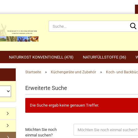
NATURKOST KONVENTIONELL (478)
NATURFÜLLSTOFFE (36)
W
»
»
Startseite
Küchengeräte und Zubehör
Koch- und Backbüc
rnahrung anzeigen
Gartenbedarf anzeigen
be
Erweiterte Suche
rdefutter
Compo
Ge
Konto erstellen
dvogelfutter & Winterfütterung
Gardena
Ka
Passwort vergessen?
Grillen, Grillbedarf, Holzkohle
Ta
Die Suche ergab keine genauen Treffer.
Ut
Möchten Sie noch
einmal suchen?