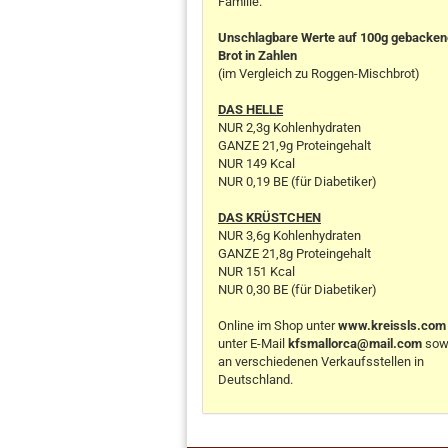
Familie.
Unschlagbare Werte auf 100g gebacke
Brot in Zahlen
(im Vergleich zu Roggen-Mischbrot)
DAS HELLE
NUR 2,3g Kohlenhydraten
GANZE 21,9g Proteingehalt
NUR 149 Kcal
NUR 0,19 BE (für Diabetiker)
DAS KRÜSTCHEN
NUR 3,6g Kohlenhydraten
GANZE 21,8g Proteingehalt
NUR 151 Kcal
NUR 0,30 BE (für Diabetiker)
Online im Shop unter
www.kreissls.com
unter E-Mail
kfsmallorca@mail.com
sow
an verschiedenen Verkaufsstellen in
Deutschland.