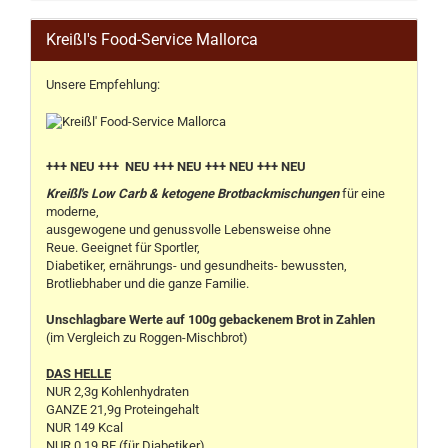
Kreißl's Food-Service Mallorca
Unsere Empfehlung:
+++ NEU +++ NEU +++ NEU +++ NEU +++ NEU
Kreißl's Low Carb & ketogene Brotbackmischungen
für eine
moderne,
ausgewogene und genussvolle Lebensweise ohne
Reue. Geeignet für Sportler,
Diabetiker, ernährungs- und gesundheits- bewussten,
Brotliebhaber und die ganze Familie.
Unschlagbare Werte auf 100g gebackenem Brot in Zahlen
(im Vergleich zu Roggen-Mischbrot)
DAS HELLE
NUR 2,3g Kohlenhydraten
GANZE 21,9g Proteingehalt
NUR 149 Kcal
NUR 0,19 BE (für Diabetiker)