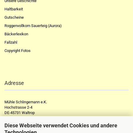
Unsere Geschichte
Haltbarkeit
Gutscheine
Roggenvollkorn Sauerteig (Aurora)
Bäckerlexikon
Fallzahl
Copyright Fotos
Adresse
Mühle Schlingemann e.K.
Hochstrasse 2-4
DE-45731 Waltrop
Telefon:
+49 2309 2776
Diese Webseite verwendet Cookies und andere
Telefax:
+49 2309 72297
Technologien