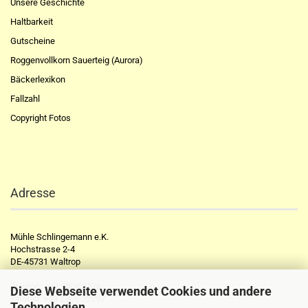
Unsere Geschichte
Haltbarkeit
Gutscheine
Roggenvollkorn Sauerteig (Aurora)
Bäckerlexikon
Fallzahl
Copyright Fotos
Adresse
Mühle Schlingemann e.K.
Hochstrasse 2-4
DE-45731 Waltrop
Telefon:
+49 2309 2776
Diese Webseite verwendet Cookies und andere
Telefax:
+49 2309 72297
Technologien