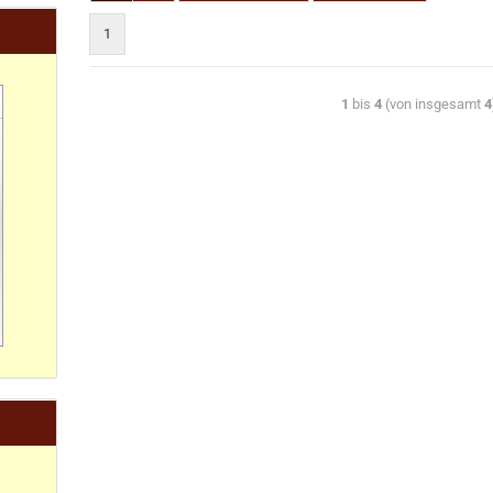
1
1
bis
4
(von insgesamt
4