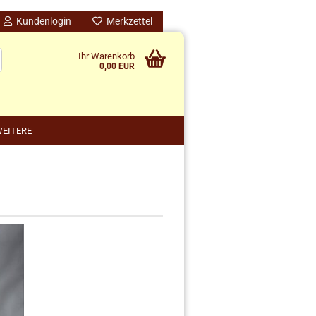
Kundenlogin
Merkzettel
Ihr Warenkorb
0,00 EUR
EITERE
nido kreativ anzeigen
schenke
rten
schen
ensilos