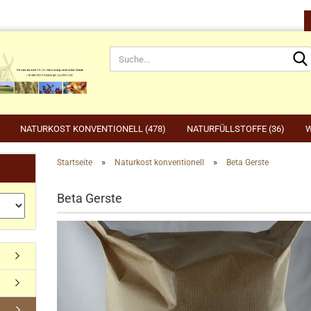
NATURKOST KONVENTIONELL (478)
NATURFÜLLSTOFFE (36)
W
»
»
Startseite
Naturkost konventionell
Beta Gerste
rnahrung anzeigen
Gartenbedarf anzeigen
be
Beta Gerste
rdefutter
Compo
Ge
Konto erstellen
dvogelfutter & Winterfütterung
Gardena
Ka
Passwort vergessen?
Grillen, Grillbedarf, Holzkohle
Ta
Ut