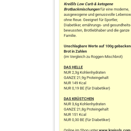
Kreißl's Low Carb & ketogene
Brotbackmischungen
für eine moderne,
ausgewogene und genussvolle Lebensw
ohne Reue. Geeignet für Sportler,
Diabetiker, ernährungs- und gesundheits
bewussten, Brotliebhaber und die ganze
Familie.
Unschlagbare Werte auf 100g gebacke
Brot in Zahlen
(im Vergleich zu Roggen-Mischbrot)
DAS HELLE
NUR 2,3g Kohlenhydraten
GANZE 21,9g Proteingehalt
NUR 149 Kcal
NUR 0,19 BE (für Diabetiker)
DAS KRÜSTCHEN
NUR 3,6g Kohlenhydraten
GANZE 21,8g Proteingehalt
NUR 151 Kcal
NUR 0,30 BE (für Diabetiker)
Online im Shop unter
www.kreissls.com