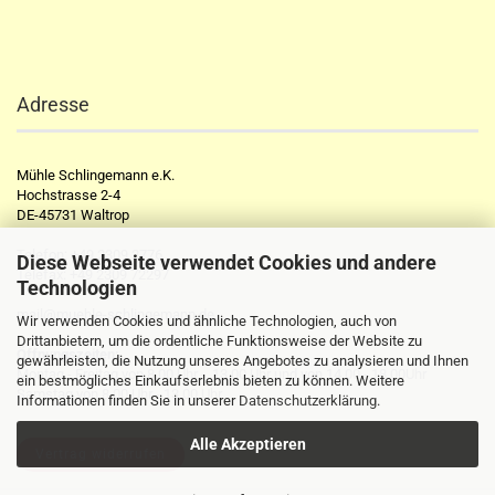
Adresse
Mühle Schlingemann e.K.
Hochstrasse 2-4
DE-45731 Waltrop
Telefon:
+49 2309 2776
Diese Webseite verwendet Cookies und andere
Telefax:
+49 2309 72297
Technologien
mail@muehle-schlingemann.de
Wir verwenden Cookies und ähnliche Technologien, auch von
Drittanbietern, um die ordentliche Funktionsweise der Website zu
Öffnungszeiten:
gewährleisten, die Nutzung unseres Angebotes zu analysieren und Ihnen
Montag - Freitag von 8.00 Uhr - 13.00 Uhr und von 14.00 - 18.00Uhr
ein bestmögliches Einkaufserlebnis bieten zu können. Weitere
Samstag von 8.00 Uhr - 13.00 Uhr
Informationen finden Sie in unserer
Datenschutzerklärung
.
Alle Akzeptieren
Vertrag widerrufen