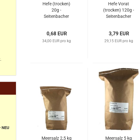
Hefe (trocken)
Hefe Vorat
20g -
(trocken) 120g -
Seitenbacher
Seitenbacher
0,68 EUR
3,79 EUR
34,00 EUR pro kg
29,15 EUR pro kg
.
+ NEU
Meersalz 2,5 kg
Meersalz 5 kg