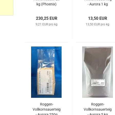
kg (Phoenix)
- Aurora 1 kg
230,25 EUR
13,50 EUR
9,21 EUR pro kg
13,50 EUR pro kg
Roggen-
Roggen-
Vollkornsauerteig
Vollkornsauerteig
- Aurora 250g
- Aurora 5 kg