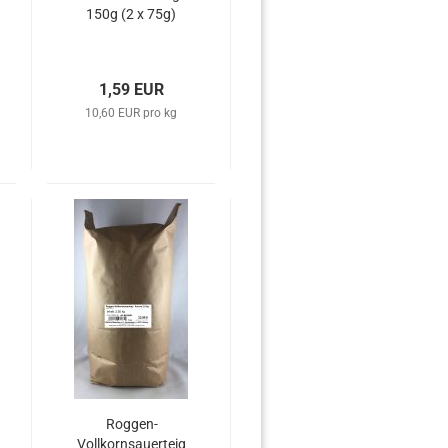
150g (2 x 75g)
1,59 EUR
10,60 EUR pro kg
Roggen-
Vollkornsauerteig