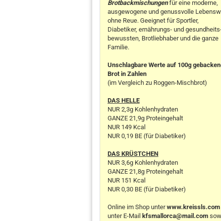
Brotbackmischungen
für eine moderne,
ausgewogene und genussvolle Lebensw
ohne Reue. Geeignet für Sportler,
Diabetiker, ernährungs- und gesundheits
bewussten, Brotliebhaber und die ganze
Familie.
Unschlagbare Werte auf 100g gebacke
Brot in Zahlen
(im Vergleich zu Roggen-Mischbrot)
DAS HELLE
NUR 2,3g Kohlenhydraten
GANZE 21,9g Proteingehalt
NUR 149 Kcal
NUR 0,19 BE (für Diabetiker)
DAS KRÜSTCHEN
NUR 3,6g Kohlenhydraten
GANZE 21,8g Proteingehalt
NUR 151 Kcal
NUR 0,30 BE (für Diabetiker)
Online im Shop unter
www.kreissls.com
unter E-Mail
kfsmallorca@mail.com
sow