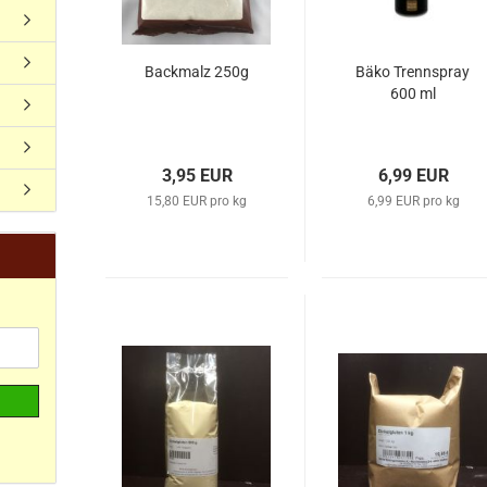
Backmalz 250g
Bäko Trennspray
600 ml
3,95 EUR
6,99 EUR
15,80 EUR pro kg
6,99 EUR pro kg