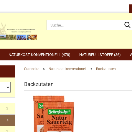
NATURKOST KONVENTIONELL (478)
NATURFÜLLSTOFFE (36)
W
»
»
Startseite
Naturkost konventionell
Backzutaten
rnahrung anzeigen
Gartenbedarf anzeigen
be
Backzutaten
rdefutter
Compo
Ge
Konto erstellen
dvogelfutter & Winterfütterung
Gardena
Ka
Passwort vergessen?
Grillen, Grillbedarf, Holzkohle
Ta
Ut