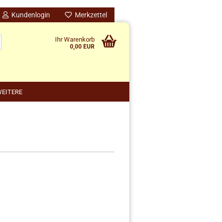
Kundenlogin
Merkzettel
Ihr Warenkorb
0,00 EUR
EITERE
nido kreativ anzeigen
schenke
rten
schen
ensilos