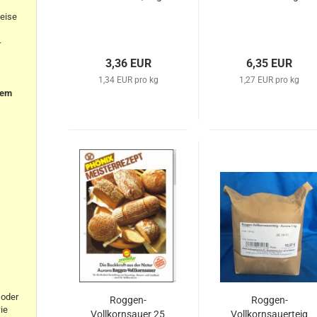
eise
-
3,36 EUR
6,35 EUR
1,34 EUR pro kg
1,27 EUR pro kg
nem
oder
Roggen-
Roggen-
ie
Vollkornsauer 25
Vollkornsauerteig