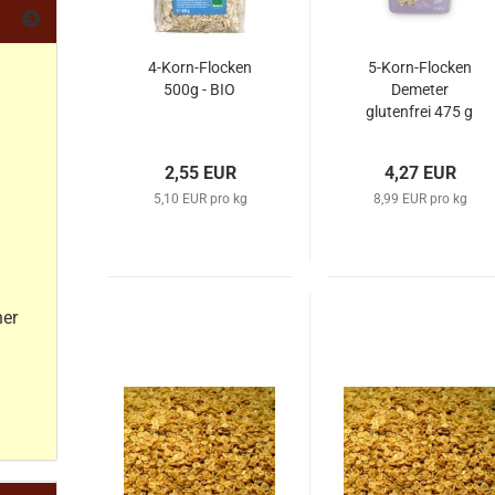
4-Korn-Flocken
5-Korn-Flocken
500g - BIO
Demeter
glutenfrei 475 g
2,55 EUR
4,27 EUR
5,10 EUR pro kg
8,99 EUR pro kg
her