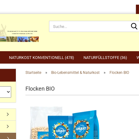
NATURKOST KONVENTIONELL (478)
NATURFÜLLSTOFFE (36)
W
»
»
Startseite
Bio-Lebensmittel & Naturkost
Flocken BIO
rnahrung anzeigen
Gartenbedarf anzeigen
be
Flocken BIO
rdefutter
Compo
Ge
Konto erstellen
dvogelfutter & Winterfütterung
Gardena
Ka
Passwort vergessen?
Grillen, Grillbedarf, Holzkohle
Ta
Ut