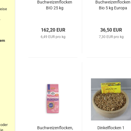
Buchweizenflocken
Buchweizenflocken
BIO 25 kg
Bio 5 kg Europa
eise
-
162,20 EUR
36,50 EUR
6,49 EUR pro kg
7,30 EUR pro kg
nem
oder
Buchweizenflocken,
Dinkelflocken 1
ie