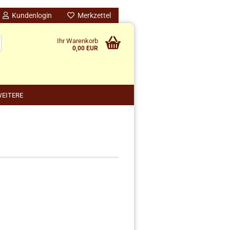
Kundenlogin
Merkzettel
Ihr Warenkorb
0,00 EUR
EITERE
nido kreativ anzeigen
schenke
rten
schen
ensilos