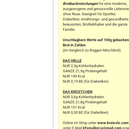
Brotbackmischungen
für eine moderne,
ausgewogene und genussvolle Lebensw
ohne Reue. Geeignet für Sportler,
Diabetiker, ernährungs- und gesundheits
bewussten, Brotliebhaber und die ganze
Familie.
Unschlagbare Werte auf 100g gebacke
Brot in Zahlen
(im Vergleich zu Roggen-Mischbrot)
DAS HELLE
NUR 2,3g Kohlenhydraten
GANZE 21,9g Proteingehalt
NUR 149 Kcal
NUR 0,19 BE (für Diabetiker)
DAS KRÜSTCHEN
NUR 3,6g Kohlenhydraten
GANZE 21,8g Proteingehalt
NUR 151 Kcal
NUR 0,30 BE (für Diabetiker)
Online im Shop unter
www.kreissls.com
unter E-Mail
kfsmallorca@mail.com
sow