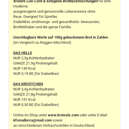
Kreißl's Low Carb & ketogene Brotbackmischungen
für eine
moderne,
ausgewogene und genussvolle Lebensweise ohne
Reue. Geeignet für Sportler,
Diabetiker, ernährungs- und gesundheits- bewussten,
Brotliebhaber und die ganze Familie.
Unschlagbare Werte auf 100g gebackenem Brot in Zahlen
(im Vergleich zu Roggen-Mischbrot)
DAS HELLE
NUR 2,3g Kohlenhydraten
GANZE 21,9g Proteingehalt
NUR 149 Kcal
NUR 0,19 BE (für Diabetiker)
DAS KRÜSTCHEN
NUR 3,6g Kohlenhydraten
GANZE 21,8g Proteingehalt
NUR 151 Kcal
NUR 0,30 BE (für Diabetiker)
Online im Shop unter
www.kreissls.com
oder unter E-Mail
kfsmallorca@mail.com
sowie
an verschiedenen Verkaufsstellen in Deutschland.