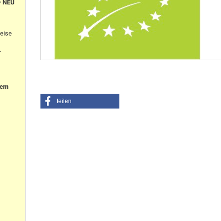
+ NEU
eise
-
nem
teilen