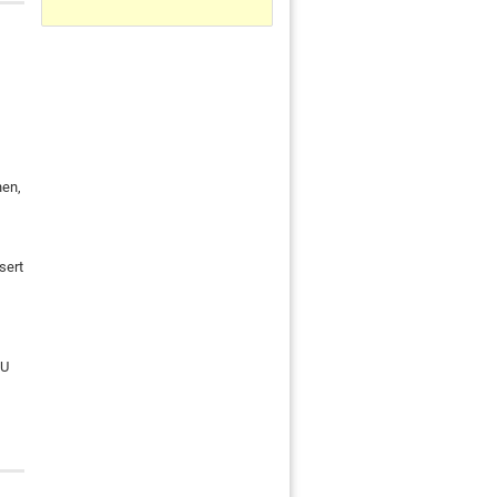
hen,
sert
EU