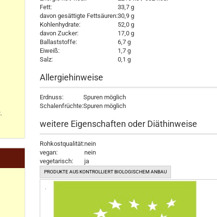
Fett:
33,7 g
davon gesättigte Fettsäuren:
30,9 g
Kohlenhydrate:
52,0 g
davon Zucker:
17,0 g
Ballaststoffe:
6,7 g
Eiweiß:
1,7 g
Salz:
0,1 g
Allergiehinweise
Erdnuss:
Spuren möglich
Schalenfrüchte:
Spuren möglich
.
weitere Eigenschaften oder Diäthinweise
Rohkostqualität:
nein
vegan:
nein
vegetarisch:
ja
PRODUKTE AUS KONTROLLIERT BIOLOGISCHEM ANBAU