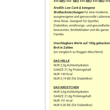
+++ NEU +++ NEU +++ NEU +++ NEU ++
Kreißl's Low Carb & ketogene
Brotbackmischungen
für eine moderne,
ausgewogene und genussvolle Lebensw
ohne Reue. Geeignet für Sportler,
Diabetiker, ernährungs- und gesundheits
bewussten, Brotliebhaber und die ganze
Familie.
Unschlagbare Werte auf 100g gebacke
Brot in Zahlen
(im Vergleich zu Roggen-Mischbrot)
DAS HELLE
NUR 2,3g Kohlenhydraten
GANZE 21,9g Proteingehalt
NUR 149 Kcal
NUR 0,19 BE (für Diabetiker)
DAS KRÜSTCHEN
NUR 3,6g Kohlenhydraten
GANZE 21,8g Proteingehalt
NUR 151 Kcal
NUR 0,30 BE (für Diabetiker)