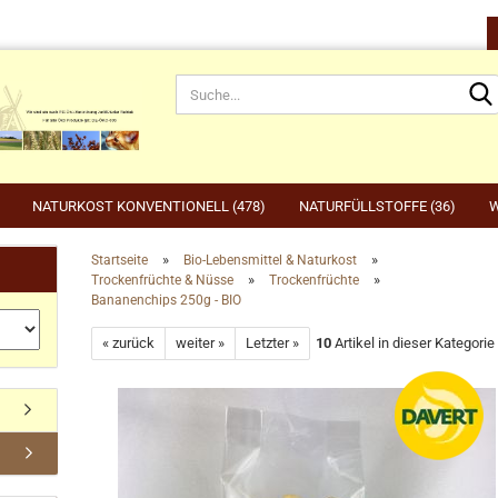
NATURKOST KONVENTIONELL (478)
NATURFÜLLSTOFFE (36)
W
»
»
Startseite
Bio-Lebensmittel & Naturkost
»
»
Trockenfrüchte & Nüsse
Trockenfrüchte
rnahrung anzeigen
Gartenbedarf anzeigen
be
Bananenchips 250g - BIO
rdefutter
Compo
Ge
Konto erstellen
« zurück
weiter »
Letzter »
10
Artikel in dieser Kategorie
dvogelfutter & Winterfütterung
Gardena
Ka
Passwort vergessen?
Grillen, Grillbedarf, Holzkohle
Ta
Ut