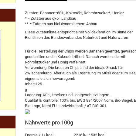
Zutaten: Bananen*68%, Kokosöl*, Rohrohrzucker*, Honig*
* = Zutaten aus ökol. Landbau
** = Zutaten aus biol.dynamischem Anbau
Diese Zutatenliste entspricht einer Volldeklaration im Sinne der
Richtlinien des Bundesverbandes Naturkost und Naturwaren
Für die Herstellung der Chips werden Bananen geerntet, gewasc
geschnitten und in Kokosöl frittiert. Danach werden sie mit
Rohrohrzucker und Honig verfeinert.
Verwendung: Die krossen Chips sind der ideale Snack für
Zwischendurch. Aber auch als Ergänzung im Müsli oder zum Des
eignen sie sich hervorragend.
Inhalt:125
g
Lagerung: Kühl, trocken und lichtgeschützt lagern.
Qualität & Kontrolle: 100% bio, EWG 834/2007 Norm, Bio-Siegel, 
Bio-Logo, Nicht EU Landwirtschaft / AT-BIO-301
Nährwerte pro 100g
Energie kJ / kcal:
2216 kJ / 532 kcal