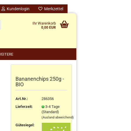
Kundenlogin
Merkzettel
Ihr Warenkorb
0,00 EUR
EITERE
Bananenchips 250g -
nido kreativ anzeigen
BIO
schenke
rten
Art.Nr.:
286356
schen
Lieferzeit:
3-4 Tage
ensilos
(Standard)
(Ausland abweichend)
Gütesiegel: