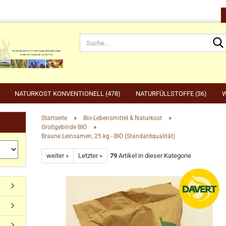
NATURKOST KONVENTIONELL (478)
NATURFÜLLSTOFFE (36)
W
»
»
Startseite
Bio-Lebensmittel & Naturkost
»
Großgebinde BIO
rnahrung anzeigen
Gartenbedarf anzeigen
be
Braune Leinsamen, 25 kg - BIO (Standardqualität)
rdefutter
Compo
Ge
Konto erstellen
weiter »
Letzter »
79
Artikel in dieser Kategorie
dvogelfutter & Winterfütterung
Gardena
Ka
Passwort vergessen?
Grillen, Grillbedarf, Holzkohle
Ta
Ut