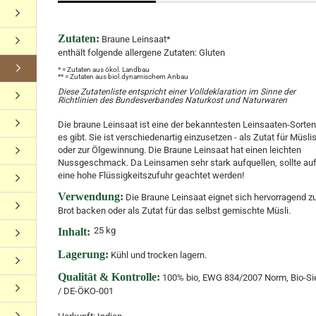
Zutaten:
Braune Leinsaat*
enthält folgende allergene Zutaten: Gluten
* = Zutaten aus ökol. Landbau
** = Zutaten aus biol.dynamischem Anbau
Diese Zutatenliste entspricht einer Volldeklaration im Sinne der
Richtlinien des Bundesverbandes Naturkost und Naturwaren
Die braune Leinsaat ist eine der bekanntesten Leinsaaten-Sorten
es gibt. Sie ist verschiedenartig einzusetzen - als Zutat für Müsli
oder zur Ölgewinnung. Die Braune Leinsaat hat einen leichten
Nussgeschmack. Da Leinsamen sehr stark aufquellen, sollte au
eine hohe Flüssigkeitszufuhr geachtet werden!
Verwendung:
Die Braune Leinsaat eignet sich hervorragend 
Brot backen oder als Zutat für das selbst gemischte Müsli.
25 k
g
Inhalt:
Lagerung:
Kühl und trocken lagern.
Qualität & Kontrolle:
100% bio, EWG 834/2007 Norm, Bio-Si
/ DE-ÖKO-001