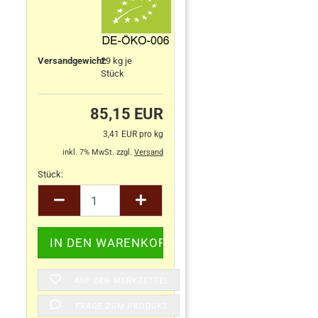
Versandgewicht:
29
kg je
Stück
85,15 EUR
3,41 EUR pro kg
inkl. 7% MwSt. zzgl.
Versand
Stück:
Stück
AUF DEN MERKZETTEL
FRAGE ZUM PRODUKT