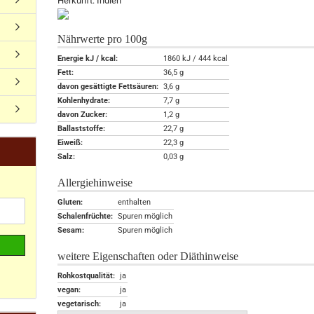
Herkunft: Indien
Nährwerte pro 100g
Energie kJ / kcal:
1860 kJ / 444 kcal
Fett:
36,5 g
davon gesättigte Fettsäuren:
3,6 g
Kohlenhydrate:
7,7 g
davon Zucker:
1,2 g
Ballaststoffe:
22,7 g
Eiweiß:
22,3 g
Salz:
0,03 g
Allergiehinweise
Gluten:
enthalten
Schalenfrüchte:
Spuren möglich
Sesam:
Spuren möglich
weitere Eigenschaften oder Diäthinweise
Rohkostqualität:
ja
vegan:
ja
vegetarisch:
ja