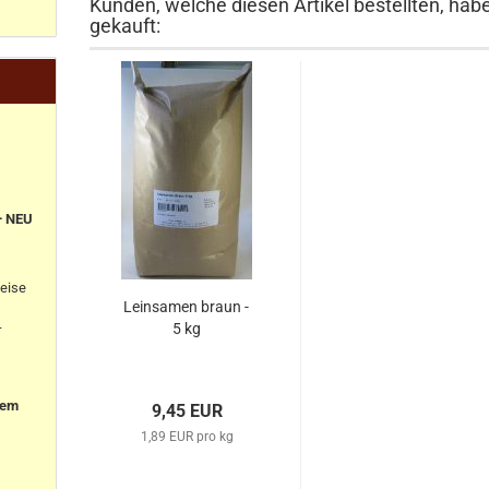
Kunden, welche diesen Artikel bestellten, hab
gekauft:
+ NEU
eise
Leinsamen braun -
-
5 kg
nem
9,45 EUR
1,89 EUR pro kg