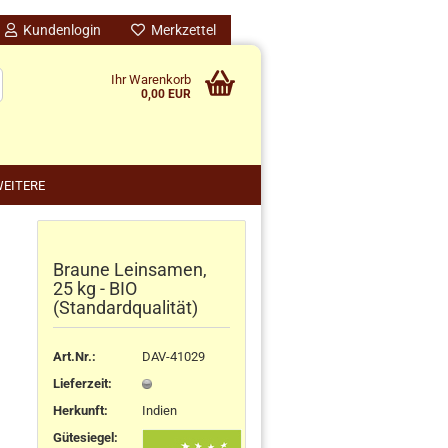
Kundenlogin
Merkzettel
Ihr Warenkorb
0,00 EUR
EITERE
Braune Leinsamen,
nido kreativ anzeigen
25 kg - BIO
schenke
(Standardqualität)
rten
schen
Art.Nr.:
DAV-41029
ensilos
Lieferzeit:
Herkunft
:
Indien
Gütesiegel: