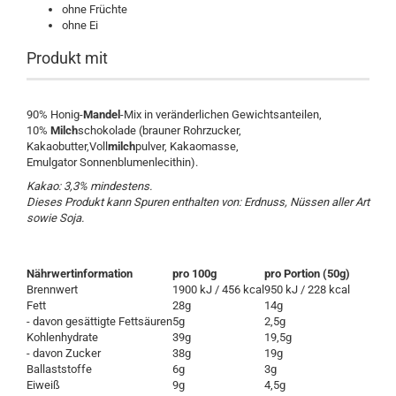
ohne Früchte
ohne Ei
Produkt mit
90% Honig-
Mandel
-Mix in veränderlichen Gewichtsanteilen,
10%
Milch
schokolade (brauner Rohrzucker,
Kakaobutter,Voll
milch
pulver, Kakaomasse,
Emulgator Sonnenblumenlecithin).
Kakao: 3,3% mindestens.
Dieses Produkt kann Spuren enthalten von: Erdnuss, Nüssen aller Art
sowie Soja.
Nährwertinformation
pro 100g
pro Portion (50g)
Brennwert
1900 kJ / 456 kcal
950 kJ / 228 kcal
Fett
28g
14g
- davon gesättigte Fettsäuren
5g
2,5g
Kohlenhydrate
39g
19,5g
- davon Zucker
38g
19g
Ballaststoffe
6g
3g
Eiweiß
9g
4,5g