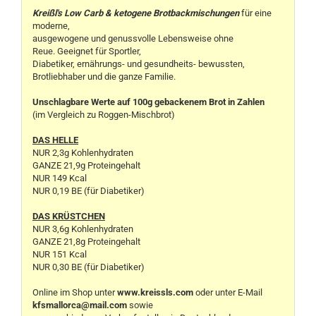
Kreißl's Low Carb & ketogene Brotbackmischungen
für eine
moderne,
ausgewogene und genussvolle Lebensweise ohne
Reue. Geeignet für Sportler,
Diabetiker, ernährungs- und gesundheits- bewussten,
Brotliebhaber und die ganze Familie.
Unschlagbare Werte auf 100g gebackenem Brot in Zahlen
(im Vergleich zu Roggen-Mischbrot)
DAS HELLE
NUR 2,3g Kohlenhydraten
GANZE 21,9g Proteingehalt
NUR 149 Kcal
NUR 0,19 BE (für Diabetiker)
DAS KRÜSTCHEN
NUR 3,6g Kohlenhydraten
GANZE 21,8g Proteingehalt
NUR 151 Kcal
NUR 0,30 BE (für Diabetiker)
Online im Shop unter
www.kreissls.com
oder unter E-Mail
kfsmallorca@mail.com
sowie