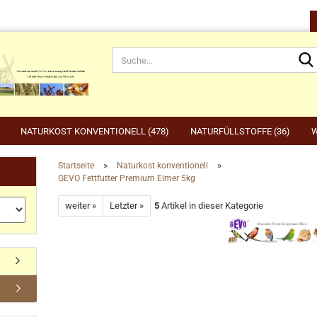
NATURKOST KONVENTIONELL (478)
NATURFÜLLSTOFFE (36)
W
»
»
Startseite
Naturkost konventionell
GEVO Fettfutter Premium Eimer 5kg
rnahrung anzeigen
Gartenbedarf anzeigen
be
weiter »
Letzter »
5
Artikel in dieser Kategorie
rdefutter
Compo
Ge
Konto erstellen
dvogelfutter & Winterfütterung
Gardena
Ka
Passwort vergessen?
Grillen, Grillbedarf, Holzkohle
Ta
Ut