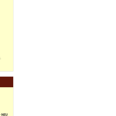
.
+ NEU