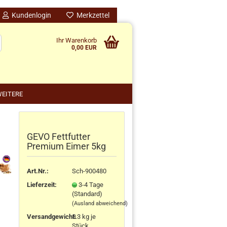
Kundenlogin
Merkzettel
Ihr Warenkorb
0,00 EUR
EITERE
GEVO Fettfutter
nido kreativ anzeigen
Premium Eimer 5kg
schenke
rten
Art.Nr.:
Sch-900480
schen
Lieferzeit:
3-4 Tage
ensilos
(Standard)
(Ausland abweichend)
Versandgewicht:
5.3
kg je
Stück