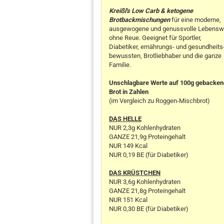
Kreißl's Low Carb & ketogene
Brotbackmischungen
für eine moderne,
ausgewogene und genussvolle Lebensw
ohne Reue. Geeignet für Sportler,
Diabetiker, ernährungs- und gesundheits
bewussten, Brotliebhaber und die ganze
Familie.
Unschlagbare Werte auf 100g gebacke
Brot in Zahlen
(im Vergleich zu Roggen-Mischbrot)
DAS HELLE
NUR 2,3g Kohlenhydraten
GANZE 21,9g Proteingehalt
NUR 149 Kcal
NUR 0,19 BE (für Diabetiker)
DAS KRÜSTCHEN
NUR 3,6g Kohlenhydraten
GANZE 21,8g Proteingehalt
NUR 151 Kcal
NUR 0,30 BE (für Diabetiker)