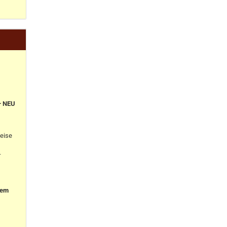
+ NEU
eise
-
nem