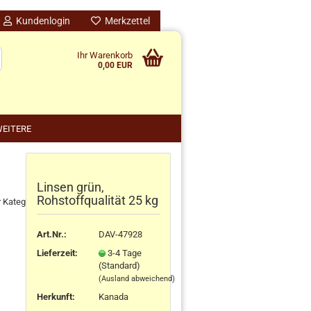
Kundenlogin
Merkzettel
Ihr Warenkorb
0,00 EUR
EITERE
Linsen grün,
nido kreativ anzeigen
Rohstoffqualität 25 kg
r Kategorie
schenke
rten
Art.Nr.:
DAV-47928
schen
Lieferzeit:
3-4 Tage
ensilos
(Standard)
(Ausland abweichend)
Herkunft
:
Kanada