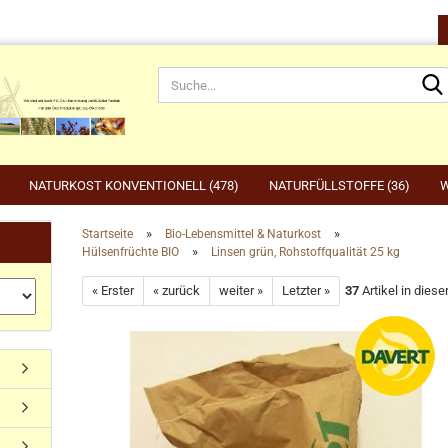
NATURKOST KONVENTIONELL (478)
NATURFÜLLSTOFFE (36)
W
»
»
Startseite
Bio-Lebensmittel & Naturkost
»
Hülsenfrüchte BIO
Linsen grün, Rohstoffqualität 25 kg
rnahrung anzeigen
Gartenbedarf anzeigen
be
« Erster
« zurück
weiter »
Letzter »
37
Artikel in diese
rdefutter
Compo
Ge
Konto erstellen
dvogelfutter & Winterfütterung
Gardena
Ka
Passwort vergessen?
Grillen, Grillbedarf, Holzkohle
Ta
Ut