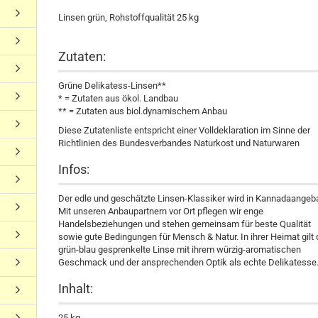
Linsen grün, Rohstoffqualität 25 kg
Zutaten:
Grüne Delikatess-Linsen**
* = Zutaten aus ökol. Landbau
** = Zutaten aus biol.dynamischem Anbau
Diese Zutatenliste entspricht einer Volldeklaration im Sinne der
Richtlinien des Bundesverbandes Naturkost und Naturwaren
Infos:
Der edle und geschätzte Linsen-Klassiker wird in Kannadaangeb
Mit unseren Anbaupartnern vor Ort pflegen wir enge
Handelsbeziehungen und stehen gemeinsam für beste Qualität
sowie gute Bedingungen für Mensch & Natur. In ihrer Heimat gilt 
grün-blau gesprenkelte Linse mit ihrem würzig-aromatischen
Geschmack und der ansprechenden Optik als echte Delikatesse
Inhalt:
25 kg