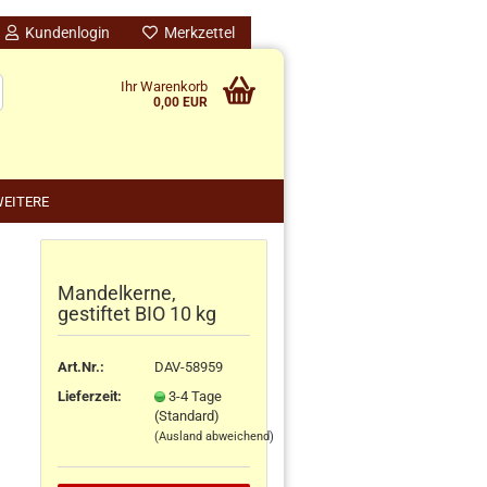
Kundenlogin
Merkzettel
Ihr Warenkorb
0,00 EUR
EITERE
Mandelkerne,
nido kreativ anzeigen
gestiftet BIO 10 kg
schenke
rten
Art.Nr.:
DAV-58959
schen
Lieferzeit:
3-4 Tage
ensilos
(Standard)
(Ausland abweichend)