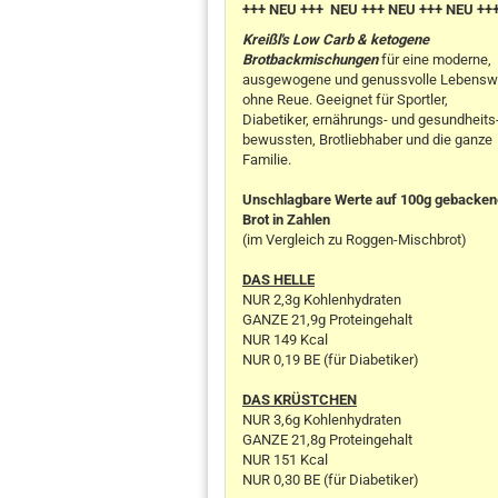
+++ NEU +++ NEU +++ NEU +++ NEU ++
Kreißl's Low Carb & ketogene
Brotbackmischungen
für eine moderne,
ausgewogene und genussvolle Lebensw
ohne Reue. Geeignet für Sportler,
Diabetiker, ernährungs- und gesundheits
bewussten, Brotliebhaber und die ganze
Familie.
Unschlagbare Werte auf 100g gebacke
Brot in Zahlen
(im Vergleich zu Roggen-Mischbrot)
DAS HELLE
NUR 2,3g Kohlenhydraten
GANZE 21,9g Proteingehalt
NUR 149 Kcal
NUR 0,19 BE (für Diabetiker)
DAS KRÜSTCHEN
NUR 3,6g Kohlenhydraten
GANZE 21,8g Proteingehalt
NUR 151 Kcal
NUR 0,30 BE (für Diabetiker)