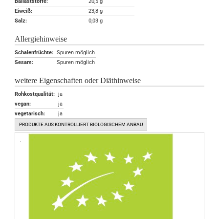
Ballaststoffe:
20,5 g
Eiweiß:
23,8 g
Salz:
0,03 g
Allergiehinweise
Schalenfrüchte:
Spuren möglich
Sesam:
Spuren möglich
weitere Eigenschaften oder Diäthinweise
Rohkostqualität:
ja
vegan:
ja
vegetarisch:
ja
PRODUKTE AUS KONTROLLIERT BIOLOGISCHEM ANBAU