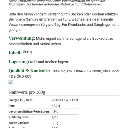
Diese Zutatenliste entspricht einer Volldeklaration im Sinne der
Richtlinien des Bundesverbandes Naturkost und Naturwaren
Bitte den Mohn vor dem Verzehr durch Backen oder Kochen erhitzen.
Bei rohem Genuss empfehlen wir für Erwachsene eine maximale
Verzehrsmengevon 30 g pro Tag. Für Kleinkinder und Säuglinge nicht
geeignet.
Verwendung:
Mohn eignet sich hervorragend als Backzutat zu
Mohnbrötchen und Mohnkuchen.
500
g
Inhalt:
Lagerung:
Kühl und trocken lagern.
Qualität & Kontrolle:
100% bio, EWG 834/2007 Norm, Bio-Siegel
/ DE-ÖKO-001
Nährwerte pro 100g
Energie kJ / kcal:
2038 kJ / 487 kcal
Fett:
42,2 g
davon gesättigte Fettsäuren:
4,9 g
Kohlenhydrate:
4,2 g
davon Zucker:
0,1 g