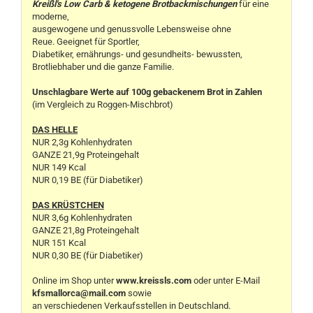
Kreißl's Low Carb & ketogene Brotbackmischungen
für eine
moderne,
ausgewogene und genussvolle Lebensweise ohne
Reue. Geeignet für Sportler,
Diabetiker, ernährungs- und gesundheits- bewussten,
Brotliebhaber und die ganze Familie.
Unschlagbare Werte auf 100g gebackenem Brot in Zahlen
(im Vergleich zu Roggen-Mischbrot)
DAS HELLE
NUR 2,3g Kohlenhydraten
GANZE 21,9g Proteingehalt
NUR 149 Kcal
NUR 0,19 BE (für Diabetiker)
DAS KRÜSTCHEN
NUR 3,6g Kohlenhydraten
GANZE 21,8g Proteingehalt
NUR 151 Kcal
NUR 0,30 BE (für Diabetiker)
Online im Shop unter
www.kreissls.com
oder unter E-Mail
kfsmallorca@mail.com
sowie
an verschiedenen Verkaufsstellen in Deutschland.