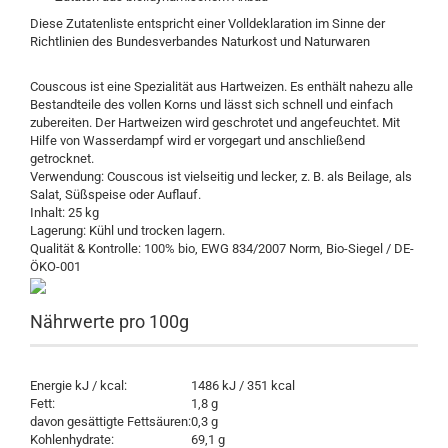
Diese Zutatenliste entspricht einer Volldeklaration im Sinne der
Richtlinien des Bundesverbandes Naturkost und Naturwaren
Couscous ist eine Spezialität aus Hartweizen. Es enthält nahezu alle
Bestandteile des vollen Korns und lässt sich schnell und einfach
zubereiten. Der Hartweizen wird geschrotet und angefeuchtet. Mit
Hilfe von Wasserdampf wird er vorgegart und anschließend
getrocknet.
Verwendung: Couscous ist vielseitig und lecker, z. B. als Beilage, als
Salat, Süßspeise oder Auflauf.
Inhalt: 25 kg
Lagerung: Kühl und trocken lagern.
Qualität & Kontrolle: 100% bio, EWG 834/2007 Norm, Bio-Siegel / DE-
ÖKO-001
Nährwerte pro 100g
Energie kJ / kcal:
1486 kJ / 351 kcal
Fett:
1,8 g
davon gesättigte Fettsäuren:
0,3 g
Kohlenhydrate:
69,1 g