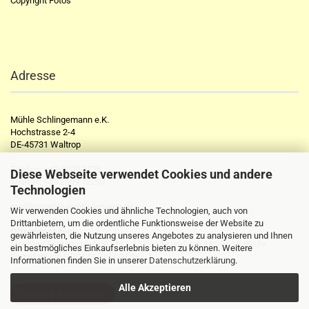
Copyright Fotos
Adresse
Mühle Schlingemann e.K.
Hochstrasse 2-4
DE-45731 Waltrop
Telefon:
+49 2309 2776
Diese Webseite verwendet Cookies und andere
Telefax:
+49 2309 72297
Technologien
mail@muehle-schlingemann.de
Wir verwenden Cookies und ähnliche Technologien, auch von
Drittanbietern, um die ordentliche Funktionsweise der Website zu
Öffnungszeiten:
gewährleisten, die Nutzung unseres Angebotes zu analysieren und Ihnen
Montag - Freitag von 8.00 Uhr - 13.00 Uhr und von 14.00 - 18.00Uhr
ein bestmögliches Einkaufserlebnis bieten zu können. Weitere
Samstag von 8.00 Uhr - 13.00 Uhr
Informationen finden Sie in unserer
Datenschutzerklärung
.
Alle Akzeptieren
Vertrag widerrufen