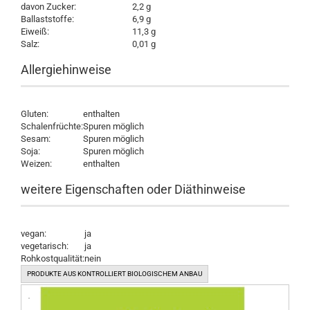
davon Zucker:
2,2 g
Ballaststoffe:
6,9 g
Eiweiß:
11,3 g
Salz:
0,01 g
Allergiehinweise
Gluten:
enthalten
Schalenfrüchte:
Spuren möglich
Sesam:
Spuren möglich
Soja:
Spuren möglich
Weizen:
enthalten
weitere Eigenschaften oder Diäthinweise
vegan:
ja
vegetarisch:
ja
Rohkostqualität:
nein
PRODUKTE AUS KONTROLLIERT BIOLOGISCHEM ANBAU