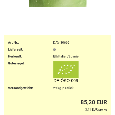
Art.Nr.:
DAV-30666
Lieferzeit:
Herkunft
:
EU/Italien/Spanien
Gütesiegel:
Versandgewicht:
29
kg je Stück
85,20 EUR
3,41 EUR pro kg