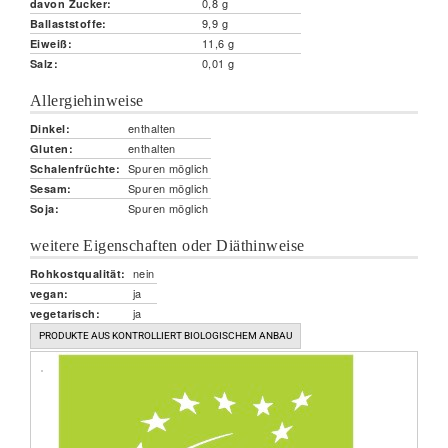
0,8 g
davon Zucker:
9,9 g
Ballaststoffe:
11,6 g
Eiweiß:
0,01 g
Salz:
Allergiehinweise
enthalten
Dinkel:
enthalten
Gluten:
Spuren möglich
Schalenfrüchte:
Spuren möglich
Sesam:
Spuren möglich
Soja:
weitere Eigenschaften oder Diäthinweise
nein
Rohkostqualität:
ja
vegan:
ja
vegetarisch:
PRODUKTE AUS KONTROLLIERT BIOLOGISCHEM ANBAU