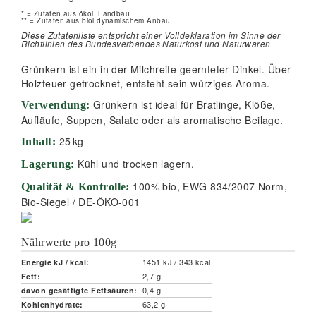
* = Zutaten aus ökol. Landbau
** = Zutaten aus biol.dynamischem Anbau
Diese Zutatenliste entspricht einer Volldeklaration im Sinne der
Richtlinien des Bundesverbandes Naturkost und Naturwaren
Grünkern ist ein in der Milchreife geernteter Dinkel. Über
Holzfeuer getrocknet, entsteht sein würziges Aroma.
Grünkern ist ideal für Bratlinge, Klöße,
Verwendung:
Aufläufe, Suppen, Salate oder als aromatische Beilage.
25
kg
Inhalt:
Kühl und trocken lagern.
Lagerung:
100% bio, EWG 834/2007 Norm,
Qualität & Kontrolle:
Bio-Siegel / DE-ÖKO-001
Nährwerte pro 100g
1451 kJ / 343 kcal
Energie kJ / kcal:
2,7 g
Fett:
0,4 g
davon gesättigte Fettsäuren:
63,2 g
Kohlenhydrate: