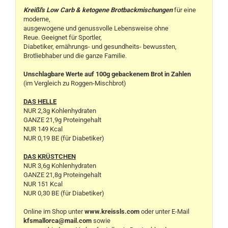
Kreißl's Low Carb & ketogene Brotbackmischungen
für eine
moderne,
ausgewogene und genussvolle Lebensweise ohne
Reue. Geeignet für Sportler,
Diabetiker, ernährungs- und gesundheits- bewussten,
Brotliebhaber und die ganze Familie.
Unschlagbare Werte auf 100g gebackenem Brot in Zahlen
(im Vergleich zu Roggen-Mischbrot)
DAS HELLE
NUR 2,3g Kohlenhydraten
GANZE 21,9g Proteingehalt
NUR 149 Kcal
NUR 0,19 BE (für Diabetiker)
DAS KRÜSTCHEN
NUR 3,6g Kohlenhydraten
GANZE 21,8g Proteingehalt
NUR 151 Kcal
NUR 0,30 BE (für Diabetiker)
Online im Shop unter
www.kreissls.com
oder unter E-Mail
kfsmallorca@mail.com
sowie