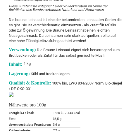
Diese Zutatenliste entspricht einer Volldeklaration im Sinne der
Richtlinien des Bundesverbandes Naturkost und Naturwaren
Die braune Leinsaat ist eine der bekanntesten Leinsaaten-Sorten die
es gibt. Sie ist verschiedenartig einzusetzen - als Zutat für Müslis
oder zur Ölgewinnung. Die Braune Leinsaat hat einen leichten
Nussgeschmack. Da Leinsamen sehr stark aufquellen, sollte auf
eine hohe Flüssigkeitszufuhr geachtet werden!
Verwendung:
Die Braune Leinsaat eignet sich hervorragend zum
Brot backen oder als Zutat für das selbst gemischte Müsli.
1 kg
Inhalt:
Lagerung:
Kühl und trocken lagern.
Qualität & Kontrolle:
100% bio, EWG 834/2007 Norm, Bio-Siegel
/ DE-ÖKO-001
Nährwerte pro 100g
Energie kJ / kcal:
1860 kJ / 444 kcal
Fett:
36,5 g
davon gesättigte Fettsäuren:
3,6 g
Kohlenhydrate:
7,7 g