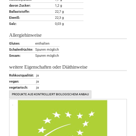
davon Zucker:
1,2 g
Ballaststoffe:
22,7 g
Eiweiß:
22,3 g
Salz:
0,03 g
Allergiehinweise
Gluten:
enthalten
Schalenfrüchte:
Spuren möglich
Sesam:
Spuren möglich
weitere Eigenschaften oder Diäthinweise
Rohkostqualität:
ja
vegan:
ja
vegetarisch:
ja
PRODUKTE AUS KONTROLLIERT BIOLOGISCHEM ANBAU