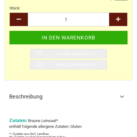
Stück:
Stück
AUF DEN MERKZETTEL
FRAGE ZUM PRODUKT
Beschreibung
Zutaten:
Braune Leinsaat*
enthält folgende allergene Zutaten: Gluten
* = Zutaten aus ökol. Landbau
** = Zutaten aus biol.dynamischem Anbau