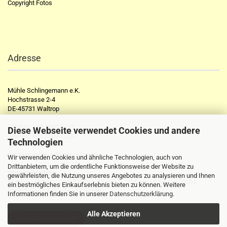
Copyright Fotos
Adresse
Mühle Schlingemann e.K.
Hochstrasse 2-4
DE-45731 Waltrop
Telefon:
+49 2309 2776
Diese Webseite verwendet Cookies und andere
Telefax:
+49 2309 72297
Technologien
mail@muehle-schlingemann.de
Wir verwenden Cookies und ähnliche Technologien, auch von
Drittanbietern, um die ordentliche Funktionsweise der Website zu
Öffnungszeiten:
gewährleisten, die Nutzung unseres Angebotes zu analysieren und Ihnen
Montag - Freitag von 8.00 Uhr - 13.00 Uhr und von 14.00 - 18.00Uhr
ein bestmögliches Einkaufserlebnis bieten zu können. Weitere
Samstag von 8.00 Uhr - 13.00 Uhr
Informationen finden Sie in unserer
Datenschutzerklärung
.
Alle Akzeptieren
Vertrag widerrufen