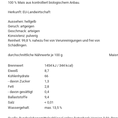
100 % Mais aus kontrolliert biologischem Anbau.
Herkunft: EU-Landwirtschaft
Aussehen: hellgelb
Geruch: artgeigen
Geschmack: arteigen
Konsistenz: pulverig
Reinheit: 99,8 % nahezu frei von Verunreinigungen und frei von
Schädlingen.
durchschnittliche Nährwerte je 100 g
Maism
Brennwert
1454 kJ / 344 kcal)
Eiweiß
8,7
Kohlenhydrate
66
- davon Zucker
1,3
Fett
2,8
- davon gesättigt
0,4
Ballaststoffe
9,4
Salz
< 0,01
Wassergehalt:
max. 13,5 %