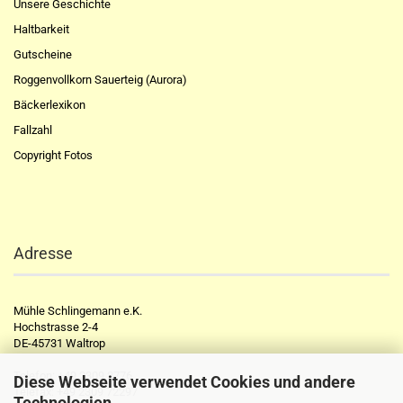
Unsere Geschichte
Haltbarkeit
Gutscheine
Roggenvollkorn Sauerteig (Aurora)
Bäckerlexikon
Fallzahl
Copyright Fotos
Adresse
Mühle Schlingemann e.K.
Hochstrasse 2-4
DE-45731 Waltrop
Telefon:
+49 2309 2776
Diese Webseite verwendet Cookies und andere
Telefax:
+49 2309 72297
Technologien