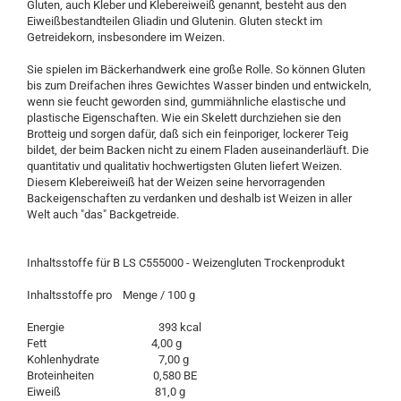
Gluten, auch Kleber und Klebereiweiß genannt, besteht aus den
Eiweißbestandteilen Gliadin und Glutenin. Gluten steckt im
Getreidekorn, insbesondere im Weizen.
Sie spielen im Bäckerhandwerk eine große Rolle. So können Gluten
bis zum Dreifachen ihres Gewichtes Wasser binden und entwickeln,
wenn sie feucht geworden sind, gummiähnliche elastische und
plastische Eigenschaften. Wie ein Skelett durchziehen sie den
Brotteig und sorgen dafür, daß sich ein feinporiger, lockerer Teig
bildet, der beim Backen nicht zu einem Fladen auseinanderläuft. Die
quantitativ und qualitativ hochwertigsten Gluten liefert Weizen.
Diesem Klebereiweiß hat der Weizen seine hervorragenden
Backeigenschaften zu verdanken und deshalb ist Weizen in aller
Welt auch "das" Backgetreide.
Inhaltsstoffe für B LS C555000 - Weizengluten Trockenprodukt
Inhaltsstoffe pro Menge / 100 g
Energie 393 kcal
Fett 4,00 g
Kohlenhydrate 7,00 g
Broteinheiten 0,580 BE
Eiweiß 81,0 g