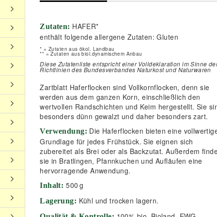
HAFER*
Zutaten:
enthält folgende allergene Zutaten: Gluten
* = Zutaten aus ökol. Landbau
** = Zutaten aus biol.dynamischem Anbau
Diese Zutatenliste entspricht einer Volldeklaration im Sinne de
Richtlinien des Bundesverbandes Naturkost und Naturwaren
Zartblatt Haferflocken sind Vollkornflocken, denn sie
werden aus dem ganzen Korn, einschließlich den
wertvollen Randschichten und Keim hergestellt. Sie si
besonders dünn gewalzt und daher besonders zart.
Die Haferflocken bieten eine vollwertig
Verwendung:
Grundlage für jedes Frühstück. Sie eignen sich
zubereitet als Brei oder als Backzutat. Außerdem find
sie in Bratlingen, Pfannkuchen und Aufläufen eine
hervorragende Anwendung.
500
g
Inhalt:
Kühl und trocken lagern.
Lagerung:
100% bio, Bioland, EWG
Qualität & Kontrolle: