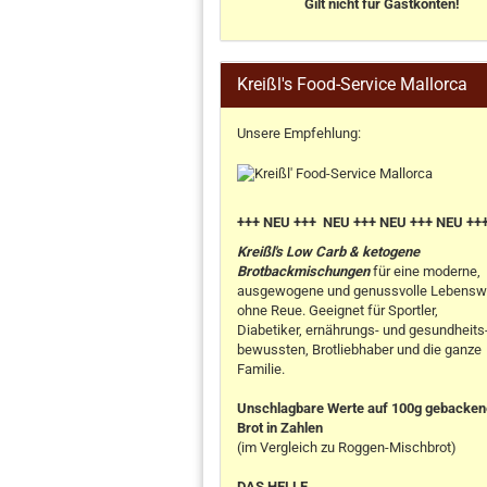
Gilt nicht für Gastkonten!
Kreißl's Food-Service Mallorca
Unsere Empfehlung:
+++ NEU +++ NEU +++ NEU +++ NEU ++
Kreißl's Low Carb & ketogene
Brotbackmischungen
für eine moderne,
ausgewogene und genussvolle Lebensw
ohne Reue. Geeignet für Sportler,
Diabetiker, ernährungs- und gesundheits
bewussten, Brotliebhaber und die ganze
Familie.
Unschlagbare Werte auf 100g gebacke
Brot in Zahlen
(im Vergleich zu Roggen-Mischbrot)
DAS HELLE