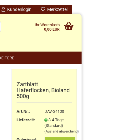
Kundenlogin
Merkzettel
Ihr Warenkorb
0,00 EUR
EITERE
Zartblatt
nido kreativ anzeigen
Haferflocken, Bioland
schenke
500g
rten
schen
Art.Nr.:
DAV-24100
ensilos
Lieferzeit:
3-4 Tage
(Standard)
(Ausland abweichend)
Gütesiegel: