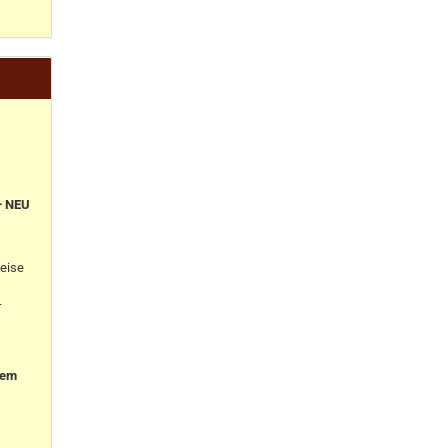
+ NEU
eise
-
nem