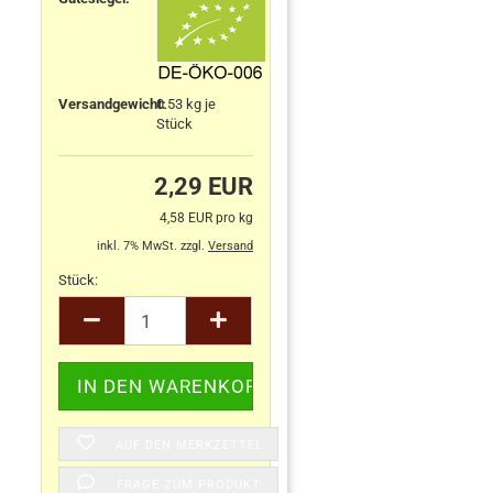
Versandgewicht:
0.53
kg je
Stück
2,29 EUR
4,58 EUR pro kg
inkl. 7% MwSt. zzgl.
Versand
Stück:
Stück
AUF DEN MERKZETTEL
FRAGE ZUM PRODUKT