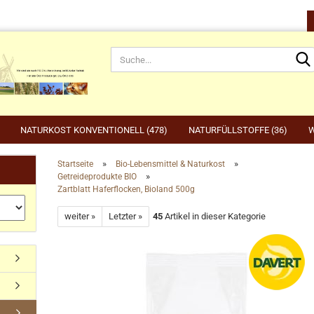
NATURKOST KONVENTIONELL (478)
NATURFÜLLSTOFFE (36)
W
»
»
Startseite
Bio-Lebensmittel & Naturkost
»
Getreideprodukte BIO
rnahrung anzeigen
Gartenbedarf anzeigen
be
Zartblatt Haferflocken, Bioland 500g
rdefutter
Compo
Ge
Konto erstellen
weiter »
Letzter »
45
Artikel in dieser Kategorie
dvogelfutter & Winterfütterung
Gardena
Ka
Passwort vergessen?
Grillen, Grillbedarf, Holzkohle
Ta
Ut