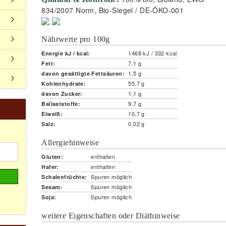
834/2007 Norm, Bio-Siegel / DE-ÖKO-001
Nährwerte pro 100g
1468 kJ / 332 kcal
Energie kJ / kcal:
7,1 g
Fett:
1,5 g
davon gesättigte Fettsäuren:
55,7 g
Kohlenhydrate:
1,1 g
davon Zucker:
9,7 g
Ballaststoffe:
10,7 g
Eiweiß:
0,02 g
Salz:
Allergiehinweise
enthalten
Gluten:
enthalten
Hafer:
Spuren möglich
Schalenfrüchte:
Spuren möglich
Sesam:
Spuren möglich
Soja:
weitere Eigenschaften oder Diäthinweise