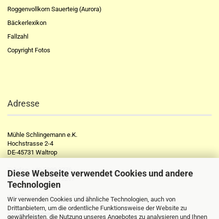
Roggenvollkorn Sauerteig (Aurora)
Bäckerlexikon
Fallzahl
Copyright Fotos
Adresse
Mühle Schlingemann e.K.
Hochstrasse 2-4
DE-45731 Waltrop
Telefon:
+49 2309 2776
Diese Webseite verwendet Cookies und andere
Telefax:
+49 2309 72297
Technologien
mail@muehle-schlingemann.de
Wir verwenden Cookies und ähnliche Technologien, auch von
Drittanbietern, um die ordentliche Funktionsweise der Website zu
Öffnungszeiten:
gewährleisten, die Nutzung unseres Angebotes zu analysieren und Ihnen