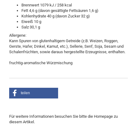
Brennwert 1079 kJ / 258 kcal
Fett 4,6 g (davon gesättigte Fettsäuren 1,6 g)
Kohlenhydrate 40 g (davon Zucker 32 g)
Eiweiß 10 g
Salz 30,1 g
Allergene:
Kann Spuren von glutenhaltigem Getreide (z.B. Weizen, Roggen,
Gerste, Hafer, Dinkel, Kamut, etc.), Sellerie, Senf, Soja, Sesam und
Schalenfrüchten, sowie daraus hergestellte Erzeugnisse, enthalten.
fruchtig-aromatische Würzmischung
teilen
Für weitere Informationen besuchen Sie bitte die
Homepage
zu
diesem Artikel.