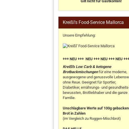
Gilt nicht für Gastkonten!
Kreißl's Food-Service Mallorca
Unsere Empfehlung:
+++ NEU +++ NEU +++ NEU +++ NEU ++
Kreißl's Low Carb & ketogene
Brotbackmischungen
für eine moderne,
ausgewogene und genussvolle Lebensw
ohne Reue. Geeignet für Sportler,
Diabetiker, ernährungs- und gesundheits
bewussten, Brotliebhaber und die ganze
Familie.
Unschlagbare Werte auf 100g gebacke
Brot in Zahlen
(im Vergleich zu Roggen-Mischbrot)
DAS HELLE