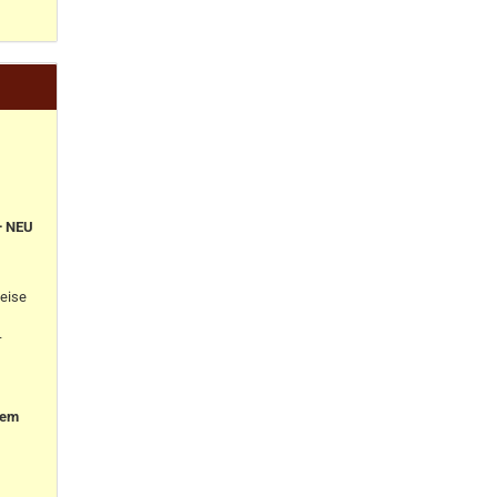
+ NEU
eise
-
nem