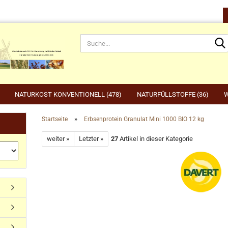
NATURKOST KONVENTIONELL (478)
NATURFÜLLSTOFFE (36)
W
»
Startseite
Erbsenprotein Granulat Mini 1000 BIO 12 kg
rnahrung anzeigen
Gartenbedarf anzeigen
be
weiter »
Letzter »
27
Artikel in dieser Kategorie
rdefutter
Compo
Ge
Konto erstellen
dvogelfutter & Winterfütterung
Gardena
Ka
Passwort vergessen?
Grillen, Grillbedarf, Holzkohle
Ta
Ut