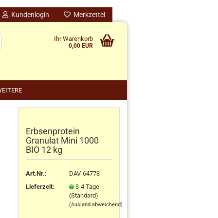
Kundenlogin
Merkzettel
Ihr Warenkorb
0,00 EUR
EITERE
Erbsenprotein
nido kreativ anzeigen
Granulat Mini 1000
schenke
BIO 12 kg
rten
schen
Art.Nr.:
DAV-64773
ensilos
Lieferzeit:
3-4 Tage
(Standard)
(Ausland abweichend)