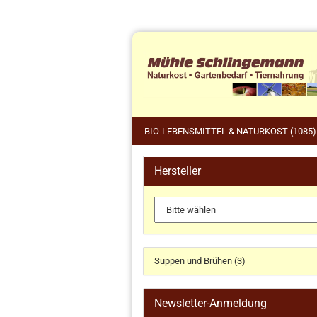
BIO-LEBENSMITTEL & NATURKOST (1085)
Hersteller
Tie
Küchengeräte und Zubehör
Pfe
anzeigen
Wil
Dr. Haubrich
Gärkörbchen
Suppen und Brühen (3)
Koch- und Backbücher
Küchengeräte
Newsletter-Anmeldung
Küchenhelfer