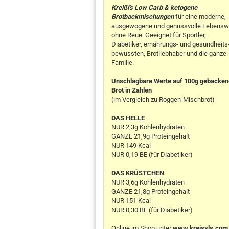
Kreißl's Low Carb & ketogene
Brotbackmischungen
für eine moderne,
ausgewogene und genussvolle Lebensw
ohne Reue. Geeignet für Sportler,
Diabetiker, ernährungs- und gesundheits
bewussten, Brotliebhaber und die ganze
Familie.
Unschlagbare Werte auf 100g gebacke
Brot in Zahlen
(im Vergleich zu Roggen-Mischbrot)
DAS HELLE
NUR 2,3g Kohlenhydraten
GANZE 21,9g Proteingehalt
NUR 149 Kcal
NUR 0,19 BE (für Diabetiker)
DAS KRÜSTCHEN
NUR 3,6g Kohlenhydraten
GANZE 21,8g Proteingehalt
NUR 151 Kcal
NUR 0,30 BE (für Diabetiker)
Online im Shop unter
www.kreissls.com