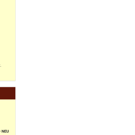
.
+ NEU