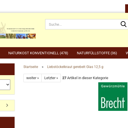
NATURKOST KONVENTIONELL (478)
NATURFÜLLSTOFFE (36)
W
»
Startseite
Liebstöckelkraut gerebelt Glas 12,5 g
rnahrung anzeigen
Gartenbedarf anzeigen
be
weiter »
Letzter »
27
Artikel in dieser Kategorie
rdefutter
Compo
Ge
Konto erstellen
dvogelfutter & Winterfütterung
Gardena
Ka
Passwort vergessen?
Grillen, Grillbedarf, Holzkohle
Ta
Ut