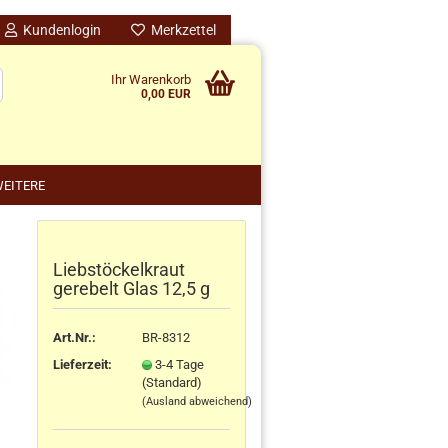
Kundenlogin
Merkzettel
Ihr Warenkorb
0,00 EUR
EITERE
Liebstöckelkraut
nido kreativ anzeigen
gerebelt Glas 12,5 g
schenke
rten
Art.Nr.:
BR-8312
schen
Lieferzeit:
3-4 Tage
ensilos
(Standard)
(Ausland abweichend)