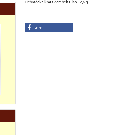
Liebstöckelkraut gerebelt Glas 12,5 g
teilen