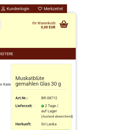
Kundenlogin
Merkzettel
Ihr Warenkorb
0,00 EUR
EITERE
Muskatblüte
nido kreativ anzeigen
gemahlen Glas 30 g
er Kategorie
schenke
rten
Art.Nr.:
BR-08712
schen
Lieferzeit:
2 Tage /
ensilos
auf Lager
(Ausland abweichend)
Herkunft
:
Sri Lanka