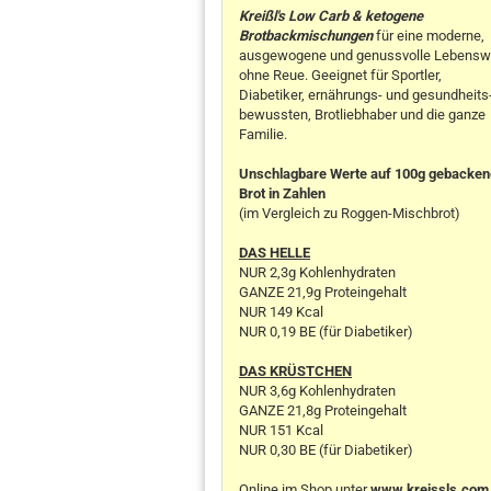
Kreißl's Low Carb & ketogene
Brotbackmischungen
für eine moderne,
ausgewogene und genussvolle Lebensw
ohne Reue. Geeignet für Sportler,
Diabetiker, ernährungs- und gesundheits
bewussten, Brotliebhaber und die ganze
Familie.
Unschlagbare Werte auf 100g gebacke
Brot in Zahlen
(im Vergleich zu Roggen-Mischbrot)
DAS HELLE
NUR 2,3g Kohlenhydraten
GANZE 21,9g Proteingehalt
NUR 149 Kcal
NUR 0,19 BE (für Diabetiker)
DAS KRÜSTCHEN
NUR 3,6g Kohlenhydraten
GANZE 21,8g Proteingehalt
NUR 151 Kcal
NUR 0,30 BE (für Diabetiker)
Online im Shop unter
www.kreissls.com