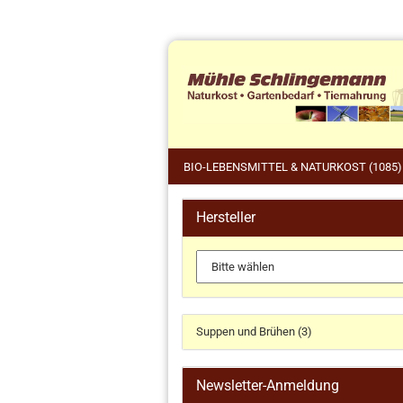
BIO-LEBENSMITTEL & NATURKOST (1085)
Hersteller
Tie
Küchengeräte und Zubehör
Pfe
anzeigen
Wil
Dr. Haubrich
Gärkörbchen
Suppen und Brühen (3)
Koch- und Backbücher
Küchengeräte
Newsletter-Anmeldung
Küchenhelfer