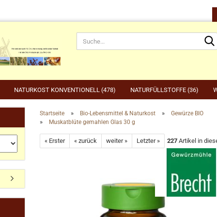
NATURKOST KONVENTIONELL (478)
NATURFÜLLSTOFFE (36)
W
»
»
Startseite
Bio-Lebensmittel & Naturkost
Gewürze BIO
»
Muskatblüte gemahlen Glas 30 g
rnahrung anzeigen
Gartenbedarf anzeigen
be
« Erster
« zurück
weiter »
Letzter »
227
Artikel in dies
rdefutter
Compo
Ge
Konto erstellen
dvogelfutter & Winterfütterung
Gardena
Ka
Passwort vergessen?
Grillen, Grillbedarf, Holzkohle
Ta
Ut