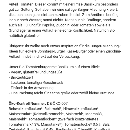
Anteil Tomaten. Dieser kommt mit einer Prise Basilikum besonders
gut zur Geltung. So haben wir eine saftige Burger-Mischung kreiert,
die auch noch ganz einfach zuzubereiten ist. Zum Anrühren benötigt
ihr nur noch Wasser, sonst nichts. Nicht nur als Bratlinge, sondern
auch als Füllung für Paprika, Zucchini oder Tomaten sowie als
Grundlage für einen Auflauf eine echte Köstlichkeit. Natürlich Bio,
natürlich glutenfrei.
Übrigens: Ihr wollte noch etwas Inspiration für die Burger-Mischung?
Ideen für leckere Sonntags-Burger, Käse-Burger oder einen Zucchini-
Auflauf findet ihr direkt auf der Verpackung.
Unser Bio-Tomatenburger mit Basilikum auf einen Blick:
- Vegan, glutenfrei und ungesüßt
- Bio-zertifiziert
- Leckerer, tomatiger Geschmack
- Einfach in der Anwendung
- Eine Packung reicht für sechs große oder zwölf kleine Bratlinge
Öko-Kontroll Nummer:
DE-ÖKO-007
Reisvollkornflocken*, Reismehl*, Hirsevollkornflocken*,
Maisextrudat* (Reisvollkornmehl*, Maismehl*, Meersalz),
Maismehl*, Tomatenflocken* (zweifach konzentriertes
Tomatenmark* 3%, Maisstärke*), Tomatenstücke* 3,5%, Salz,
Zwiebeln*, Basilikum* 0,4%, Pastinaken*, Olivenöl*, Karotten*,