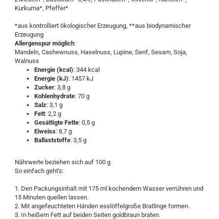
Kurkuma*, Pfeffer*
*aus kontrolliert ökologischer Erzeugung, **aus biodynamischer
Erzeugung
Allergenspur möglich
:
Mandeln, Cashewnuss, Haselnuss, Lupine, Senf, Sesam, Soja,
Walnuss
Energie (kcal)
: 344 kcal
Energie (kJ)
: 1457 kJ
Zucker
: 3,8 g
Kohlenhydrate
: 70 g
Salz
: 3,1 g
Fett
: 2,2 g
Gesättigte Fette
: 0,5 g
Eiweiss
: 8,7 g
Ballaststoffe
: 3,5 g
Nährwerte beziehen sich auf 100 g
So einfach geht's:
1. Den Packungsinhalt mit 175 ml kochendem Wasser verrühren und
15 Minuten quellen lassen.
2. Mit angefeuchteten Händen esslöffelgroße Bratlinge formen.
3. In heißem Fett auf beiden Seiten goldbraun braten.