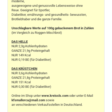
moderne,
ausgewogene und genussvolle Lebensweise ohne
Reue. Geeignet für Sportler,
Diabetiker, ernährungs- und gesundheits- bewussten,
Brotliebhaber und die ganze Familie.
Unschlagbare Werte auf 100g gebackenem Brot in Zahlen
(im Vergleich zu Roggen-Mischbrot)
DAS HELLE
NUR 2,3g Kohlenhydraten
GANZE 21,9g Proteingehalt
NUR 149 Kcal
NUR 0,19 BE (für Diabetiker)
DAS KRÜSTCHEN
NUR 3,6g Kohlenhydraten
GANZE 21,8g Proteingehalt
NUR 151 Kcal
NUR 0,30 BE (für Diabetiker)
Online im Shop unter
www.kreissls.com
oder unter E-Mail
kfsmallorca@mail.com
sowie
an verschiedenen Verkaufsstellen in Deutschland.