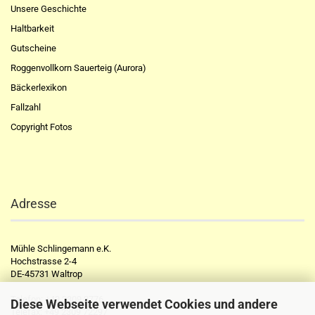
Unsere Geschichte
Haltbarkeit
Gutscheine
Roggenvollkorn Sauerteig (Aurora)
Bäckerlexikon
Fallzahl
Copyright Fotos
Adresse
Mühle Schlingemann e.K.
Hochstrasse 2-4
DE-45731 Waltrop
Telefon:
+49 2309 2776
Diese Webseite verwendet Cookies und andere
Telefax:
+49 2309 72297