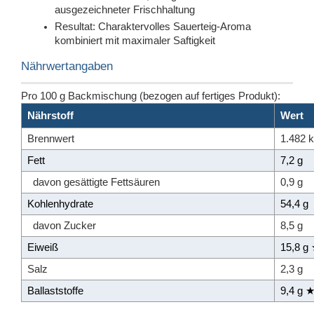
ausgezeichneter Frischhaltung
Resultat: Charaktervolles Sauerteig-Aroma
kombiniert mit maximaler Saftigkeit
Nährwertangaben
Pro 100 g Backmischung (bezogen auf fertiges Produkt):
Nährstoff
Wert
Brennwert
1.482 k
Fett
7,2 g
davon gesättigte Fettsäuren
0,9 g
Kohlenhydrate
54,4 g
davon Zucker
8,5 g
Eiweiß
15,8 g
Salz
2,3 g
Ballaststoffe
9,4 g 