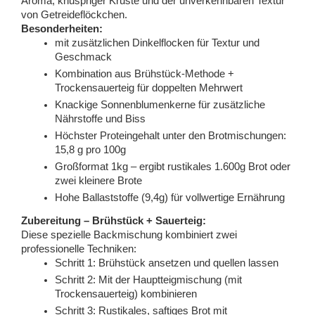
Aroma, knuspriger Kruste und der unverkennbaren Textur
von Getreideflöckchen.
Besonderheiten:
mit zusätzlichen Dinkelflocken für Textur und
Geschmack
Kombination aus Brühstück-Methode +
Trockensauerteig für doppelten Mehrwert
Knackige Sonnenblumenkerne für zusätzliche
Nährstoffe und Biss
Höchster Proteingehalt unter den Brotmischungen:
15,8 g pro 100g
Großformat 1kg – ergibt rustikales 1.600g Brot oder
zwei kleinere Brote
Hohe Ballaststoffe (9,4g) für vollwertige Ernährung
Zubereitung – Brühstück + Sauerteig:
Diese spezielle Backmischung kombiniert zwei
professionelle Techniken:
Schritt 1: Brühstück ansetzen und quellen lassen
Schritt 2: Mit der Hauptteigmischung (mit
Trockensauerteig) kombinieren
Schritt 3: Rustikales, saftiges Brot mit