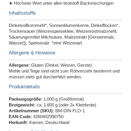
★ Höchster Wert unter allen brotstoff Backmischungen
Inhaltsstoffe
Dinkelvollkornmehl*, Sonnenblumenkerne, Dinkelflocken*,
Trockensauer (Weizenspeisekleie, Weizenröstmalzmehl,
Säuerungsmittel Milchsäure, Malzextrakt [Gerstenmalz,
Wasser]), Speisesalz *eine Weizenart
Allergene & Hinweise
Allergene:
Gluten (Dinkel, Weizen, Gerste)
Mehle und Teige sind nicht zum Rohverzehr bestimmt und
müssen stets gut durcherhitzt werden.
Produktdetails
Packungsgröße:
1.000 g (Großformat)
Brotgewicht:
ca. 1.600 g (oder 2x Kleinbrote)
Artikelnummer (SKU):
BM-DIN-FLO-1
EAN-Code:
4260402990750
Herkunft:
Kamen, Deutschland