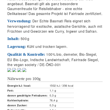
angebaut. Basmati gilt als ganz besondere
Gaumenfreude für Reisliebhaber - eine echte
Delikatesse! Das gesamte Projekt ist Fairtrade zertifiziert.
Der Echte Basmati Reis eignet sich
Verwendung:
hervorragend für exotische, asiatische Gerichte, auch mit
Früchten und Gewürzen wie Curry, Ingwer und Safran.
500
g
Inhalt:
Kühl und trocken lagern.
Lagerung:
100% bio, demeter, Bio-Siegel,
Qualität & Kontrolle:
EU Bio-Logo, Indische Landwirtschaft, Fairtrade Siegel,
the vegan society / DE-ÖKO-001
Nährwerte pro 100g
1502 kJ / 356 kcal
Energie kJ / kcal:
1,1 g
Fett:
0,3 g
davon gesättigte Fettsäuren:
76,4 g
Kohlenhydrate:
0,3 g
davon Zucker: