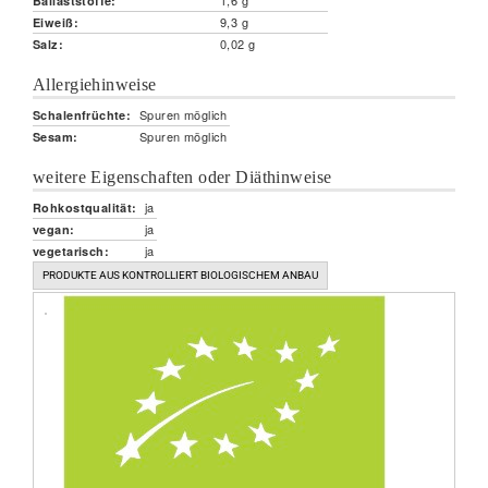
1,6 g
Ballaststoffe:
9,3 g
Eiweiß:
0,02 g
Salz:
Allergiehinweise
Spuren möglich
Schalenfrüchte:
Spuren möglich
Sesam:
weitere Eigenschaften oder Diäthinweise
ja
Rohkostqualität:
ja
vegan:
ja
vegetarisch:
PRODUKTE AUS KONTROLLIERT BIOLOGISCHEM ANBAU