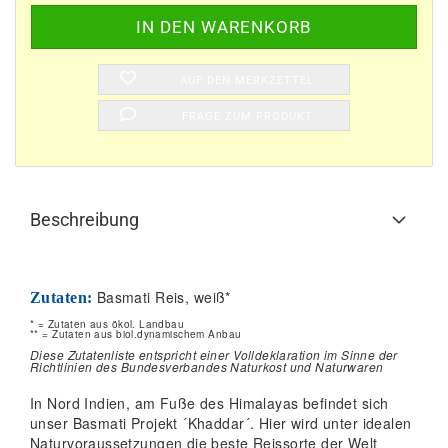
AUF DEN MERKZETTEL
FRAGE ZUM PRODUKT
Beschreibung
Basmati Reis, weiß*
Zutaten:
* = Zutaten aus ökol. Landbau
** = Zutaten aus biol.dynamischem Anbau
Diese Zutatenliste entspricht einer Volldeklaration im Sinne der
Richtlinien des Bundesverbandes Naturkost und Naturwaren
In Nord Indien, am Fuße des Himalayas befindet sich
unser Basmati Projekt ´Khaddar´. Hier wird unter idealen
Naturvoraussetzungen die beste Reissorte der Welt