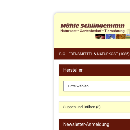
BIO-LEBENSMITTEL & NATURKOST (1085)
Hersteller
Tie
Küchengeräte und Zubehör
Pfe
anzeigen
Wil
Dr. Haubrich
Gärkörbchen
Suppen und Brühen (3)
Koch- und Backbücher
Küchengeräte
Newsletter-Anmeldung
Küchenhelfer