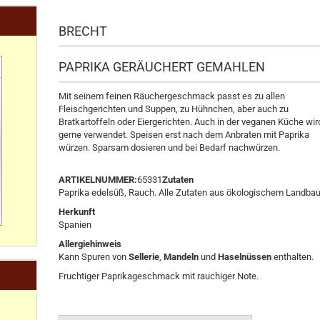
BRECHT
PAPRIKA GERÄUCHERT GEMAHLEN
Mit seinem feinen Räuchergeschmack passt es zu allen
Fleischgerichten und Suppen, zu Hühnchen, aber auch zu
Bratkartoffeln oder Eiergerichten. Auch in der veganen Küche wir
gerne verwendet. Speisen erst nach dem Anbraten mit Paprika
würzen. Sparsam dosieren und bei Bedarf nachwürzen.
ARTIKELNUMMER:
65331
Zutaten
Paprika edelsüß, Rauch. Alle Zutaten aus ökologischem Landbau
Herkunft
Spanien
Allergiehinweis
Kann Spuren von
Sellerie
,
Mandeln
und
Haselnüssen
enthalten.
Fruchtiger Paprikageschmack mit rauchiger Note.