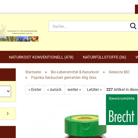
NATURKOST KONVENTIONELL (478)
NATURFÜLLSTOFFE (36)
W
»
»
Startseite
Bio-Lebensmittel & Naturkost
Gewürze BIO
»
Paprika Geräuchert gemahlen 40g Glas
rnahrung anzeigen
Gartenbedarf anzeigen
be
« Erster
« zurück
weiter »
Letzter »
227
Artikel in dies
rdefutter
Compo
Ge
Konto erstellen
dvogelfutter & Winterfütterung
Gardena
Ka
Passwort vergessen?
Grillen, Grillbedarf, Holzkohle
Ta
Ut