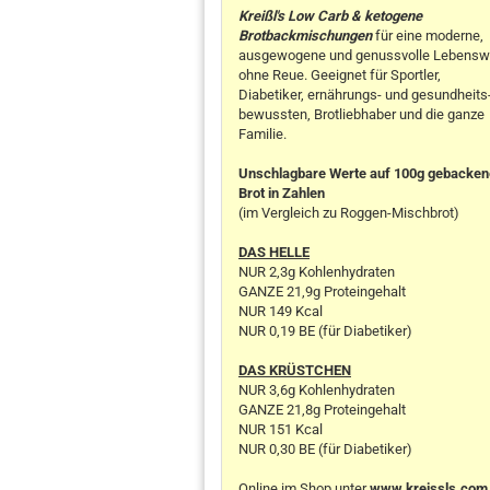
Kreißl's Low Carb & ketogene
Brotbackmischungen
für eine moderne,
ausgewogene und genussvolle Lebensw
ohne Reue. Geeignet für Sportler,
Diabetiker, ernährungs- und gesundheits
bewussten, Brotliebhaber und die ganze
Familie.
Unschlagbare Werte auf 100g gebacke
Brot in Zahlen
(im Vergleich zu Roggen-Mischbrot)
DAS HELLE
NUR 2,3g Kohlenhydraten
GANZE 21,9g Proteingehalt
NUR 149 Kcal
NUR 0,19 BE (für Diabetiker)
DAS KRÜSTCHEN
NUR 3,6g Kohlenhydraten
GANZE 21,8g Proteingehalt
NUR 151 Kcal
NUR 0,30 BE (für Diabetiker)
Online im Shop unter
www.kreissls.com