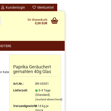
Kundenlogin
Merkzettel
Ihr Warenkorb
0,00 EUR
EITERE
Paprika Geräuchert
nido kreativ anzeigen
gemahlen 40g Glas
er Kategorie
schenke
rten
Art.Nr.:
BR-65331
schen
Lieferzeit:
3-4 Tage
ensilos
(Standard)
(Ausland abweichend)
Versandgewicht:
0.14
kg je
Stück