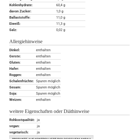
Kohlenhydrate:
60,4 g
davon Zucker:
1,0 g
Ballaststoffe:
11,0 g
Eiweiß:
11,3 g
Salz:
0,02 g
Allergiehinweise
Dinkel:
enthalten
Gerste:
enthalten
Gluten:
enthalten
Hafer:
enthalten
Roggen:
enthalten
Schalenfrüchte:
Spuren möglich
Sesam:
Spuren möglich
Soja:
Spuren möglich
Weizen:
enthalten
weitere Eigenschaften oder Diäthinweise
Rohkostqualität:
ja
vegan:
ja
vegetarisch:
ja