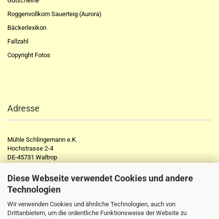
Gutscheine
Roggenvollkorn Sauerteig (Aurora)
Bäckerlexikon
Fallzahl
Copyright Fotos
Adresse
Mühle Schlingemann e.K.
Hochstrasse 2-4
DE-45731 Waltrop
Telefon:
+49 2309 2776
Diese Webseite verwendet Cookies und andere
Telefax:
+49 2309 72297
Technologien
mail@muehle-schlingemann.de
Wir verwenden Cookies und ähnliche Technologien, auch von
Drittanbietern, um die ordentliche Funktionsweise der Website zu
Öffnungszeiten: