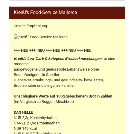
Kreißl's Food-Service Mallorca
Unsere Empfehlung:
+++ NEU +++ NEU +++ NEU +++ NEU +++ NEU
Kreißl's Low Carb & ketogene Brotbackmischungen
für eine
moderne,
ausgewogene und genussvolle Lebensweise ohne
Reue. Geeignet für Sportler,
Diabetiker, ernährungs- und gesundheits- bewussten,
Brotliebhaber und die ganze Familie.
Unschlagbare Werte auf 100g gebackenem Brot in Zahlen
(im Vergleich zu Roggen-Mischbrot)
DAS HELLE
NUR 2,3g Kohlenhydraten
GANZE 21,9g Proteingehalt
NUR 149 Kcal
NUR 0,19 BE (für Diabetiker)