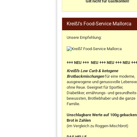
Gilt nicht für Gastkonten!
Kreißl's Food-Service Mallorca
Unsere Empfehlung:
+++ NEU +++ NEU +++ NEU +++ NEU ++
Kreißl's Low Carb & ketogene
Brotbackmischungen
für eine moderne,
ausgewogene und genussvolle Lebensw
ohne Reue. Geeignet für Sportler,
Diabetiker, ernährungs- und gesundheits
bewussten, Brotliebhaber und die ganze
Familie.
Unschlagbare Werte auf 100g gebacke
Brot in Zahlen
(im Vergleich zu Roggen-Mischbrot)
DAS HELLE