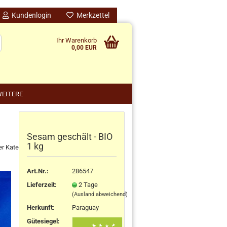
Kundenlogin
Merkzettel
Ihr Warenkorb
0,00 EUR
EITERE
Sesam geschält - BIO
nido kreativ anzeigen
1 kg
er Kategorie
schenke
rten
Art.Nr.:
286547
schen
Lieferzeit:
2 Tage
ensilos
(Ausland abweichend)
Herkunft
:
Paraguay
Gütesiegel: