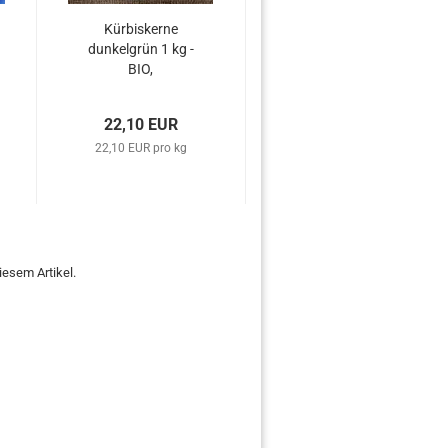
e
Kürbiskerne
Flohsamenschalen
dunkelgrün 1 kg -
200 g
BIO,
Knabberware...
22,10 EUR
5,99 EUR
22,10 EUR pro kg
29,95 EUR pro kg
iesem Artikel.