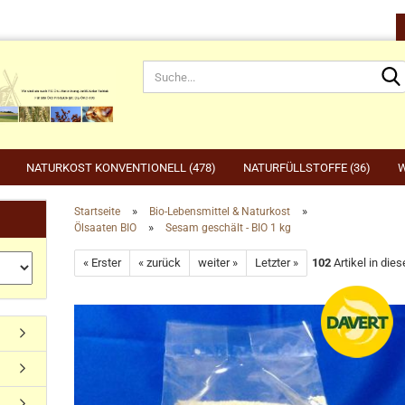
NATURKOST KONVENTIONELL (478)
NATURFÜLLSTOFFE (36)
W
»
»
Startseite
Bio-Lebensmittel & Naturkost
»
Ölsaaten BIO
Sesam geschält - BIO 1 kg
rnahrung anzeigen
Gartenbedarf anzeigen
be
« Erster
« zurück
weiter »
Letzter »
102
Artikel in dies
rdefutter
Compo
Ge
Konto erstellen
dvogelfutter & Winterfütterung
Gardena
Ka
Passwort vergessen?
Grillen, Grillbedarf, Holzkohle
Ta
Ut