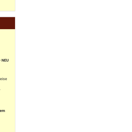
+ NEU
eise
-
nem