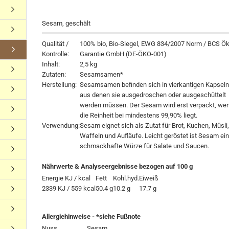
Sesam, geschält
Qualität /
100% bio, Bio-Siegel, EWG 834/2007 Norm / BCS Ö
Kontrolle:
Garantie GmbH (DE-ÖKO-001)
Inhalt:
2,5 kg
Zutaten:
Sesamsamen*
Herstellung:
Sesamsamen befinden sich in vierkantigen Kapseln
aus denen sie ausgedroschen oder ausgeschüttelt
werden müssen. Der Sesam wird erst verpackt, we
die Reinheit bei mindestens 99,90% liegt.
Verwendung:
Sesam eignet sich als Zutat für Brot, Kuchen, Müsli
Waffeln und Aufläufe. Leicht geröstet ist Sesam ei
schmackhafte Würze für Salate und Saucen.
Nährwerte & Analyseergebnisse bezogen auf 100 g
Energie KJ / kcal
Fett
Kohl.hyd.
Eiweiß
2339 KJ / 559 kcal
50.4 g
10.2 g
17.7 g
Allergiehinweise - *siehe Fußnote
Nuss
Sesam