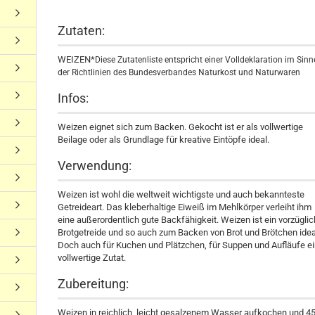
Zutaten:
WEIZEN*
Diese Zutatenliste entspricht einer Volldeklaration im Sinn
der Richtlinien des Bundesverbandes Naturkost und Naturwaren
Infos:
Weizen eignet sich zum Backen. Gekocht ist er als vollwertige
Beilage oder als Grundlage für kreative Eintöpfe ideal.
Verwendung:
Weizen ist wohl die weltweit wichtigste und auch bekannteste
Getreideart. Das kleberhaltige Eiweiß im Mehlkörper verleiht ihm
eine außerordentlich gute Backfähigkeit. Weizen ist ein vorzügli
Brotgetreide und so auch zum Backen von Brot und Brötchen idea
Doch auch für Kuchen und Plätzchen, für Suppen und Aufläufe e
vollwertige Zutat.
Zubereitung:
Weizen in reichlich, leicht gesalzenem Wasser aufkochen und 4