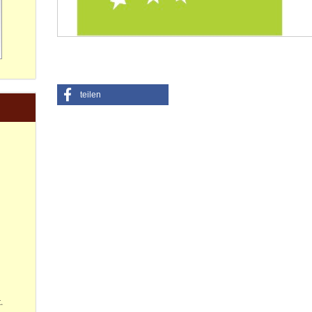
teilen
.