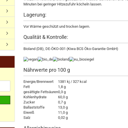
Minuten bei geringer Hitzezufuhr köcheln lassen.
Lagerung:
Vor Wärme geschützt und trocken lagern.
Qualität & Kontrolle:
Bioland (DB), DE-ÖKO-001 (Kiwa BCS Öko-Garantie GmbH)
Nährwerte pro 100 g
Energie/Brennwert
1381 kj / 327 kcal
Fett
1,8 g
gesättigte Fettsäuren
0,3 g
Kohlenhydrate
60,0 g
Zucker
0,7 g
Ballaststoffe
13,0 g
Eiweiß
11,0 g
Salz
0,02 g