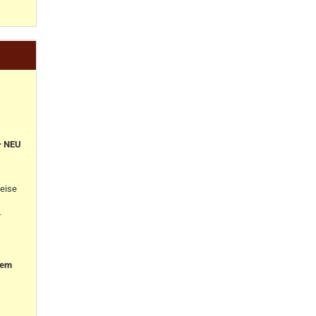
+ NEU
eise
-
nem