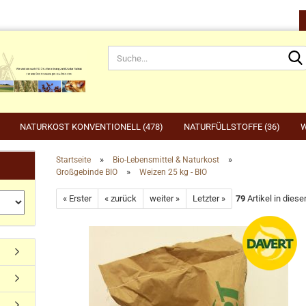
NATURKOST KONVENTIONELL (478)
NATURFÜLLSTOFFE (36)
W
»
»
Startseite
Bio-Lebensmittel & Naturkost
»
Großgebinde BIO
Weizen 25 kg - BIO
rnahrung anzeigen
Gartenbedarf anzeigen
be
« Erster
« zurück
weiter »
Letzter »
79
Artikel in diese
rdefutter
Compo
Ge
Konto erstellen
dvogelfutter & Winterfütterung
Gardena
Ka
Passwort vergessen?
Grillen, Grillbedarf, Holzkohle
Ta
Ut