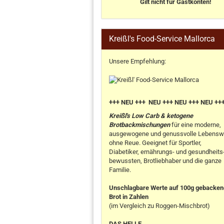
Gilt nicht für Gastkonten!
Kreißl's Food-Service Mallorca
Unsere Empfehlung:
+++ NEU +++ NEU +++ NEU +++ NEU ++
Kreißl's Low Carb & ketogene
Brotbackmischungen
für eine moderne,
ausgewogene und genussvolle Lebensw
ohne Reue. Geeignet für Sportler,
Diabetiker, ernährungs- und gesundheits
bewussten, Brotliebhaber und die ganze
Familie.
Unschlagbare Werte auf 100g gebacke
Brot in Zahlen
(im Vergleich zu Roggen-Mischbrot)
DAS HELLE