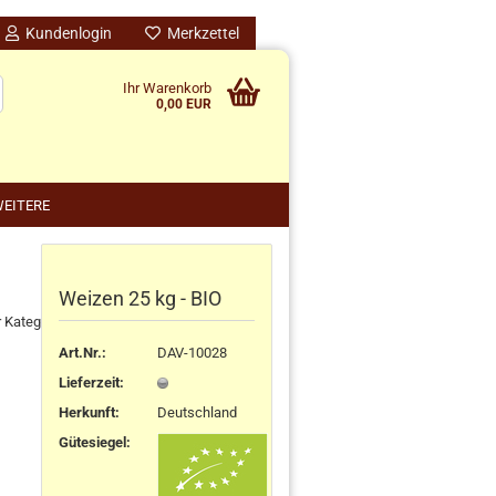
Kundenlogin
Merkzettel
Ihr Warenkorb
0,00 EUR
EITERE
Weizen 25 kg - BIO
nido kreativ anzeigen
r Kategorie
schenke
rten
Art.Nr.:
DAV-10028
schen
Lieferzeit:
ensilos
Herkunft
:
Deutschland
Gütesiegel: