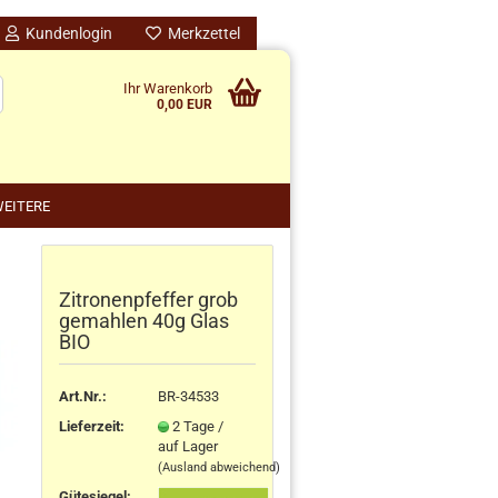
Kundenlogin
Merkzettel
Ihr Warenkorb
0,00 EUR
EITERE
Zitronenpfeffer grob
nido kreativ anzeigen
gemahlen 40g Glas
schenke
BIO
rten
schen
Art.Nr.:
BR-34533
ensilos
Lieferzeit:
2 Tage /
auf Lager
(Ausland abweichend)
Gütesiegel: