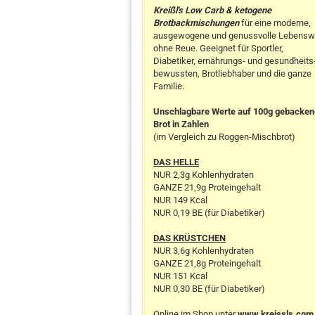
Kreißl's Low Carb & ketogene
Brotbackmischungen
für eine moderne,
ausgewogene und genussvolle Lebensw
ohne Reue. Geeignet für Sportler,
Diabetiker, ernährungs- und gesundheits
bewussten, Brotliebhaber und die ganze
Familie.
Unschlagbare Werte auf 100g gebacke
Brot in Zahlen
(im Vergleich zu Roggen-Mischbrot)
DAS HELLE
NUR 2,3g Kohlenhydraten
GANZE 21,9g Proteingehalt
NUR 149 Kcal
NUR 0,19 BE (für Diabetiker)
DAS KRÜSTCHEN
NUR 3,6g Kohlenhydraten
GANZE 21,8g Proteingehalt
NUR 151 Kcal
NUR 0,30 BE (für Diabetiker)
Online im Shop unter
www.kreissls.com