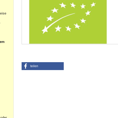
eise
-
nem
teilen
oder