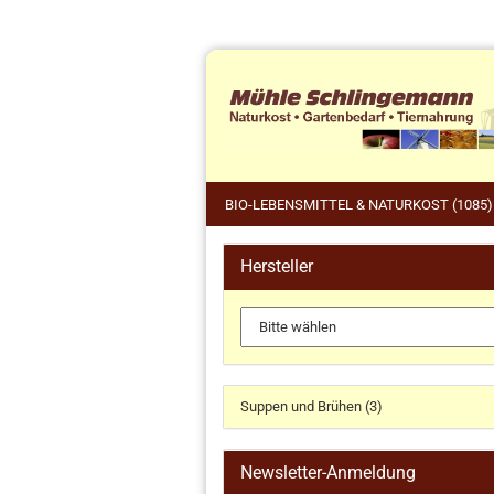
BIO-LEBENSMITTEL & NATURKOST (1085)
Hersteller
Tie
Küchengeräte und Zubehör
Pfe
anzeigen
Wil
Dr. Haubrich
Gärkörbchen
Suppen und Brühen (3)
Koch- und Backbücher
Küchengeräte
Newsletter-Anmeldung
Küchenhelfer