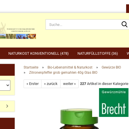
NATURKOST KONVENTIONELL (478)
NATURFÜLLSTOFFE (36)
W
»
»
Startseite
Bio-Lebensmittel & Naturkost
Gewürze BIO
»
Zitronenpfeffer grob gemahlen 40g Glas BIO
rnahrung anzeigen
Gartenbedarf anzeigen
be
« Erster
« zurück
weiter »
227
Artikel in dieser Kategorie
rdefutter
Compo
Ge
Konto erstellen
dvogelfutter & Winterfütterung
Gardena
Ka
Passwort vergessen?
Grillen, Grillbedarf, Holzkohle
Ta
Ut