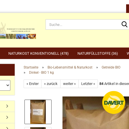
NATURKOST KONVENTIONELL (478)
NATURFÜLLSTOFFE (36)
W
»
»
Startseite
Bio-Lebensmittel & Naturkost
Getreide BIO
»
Dinkel - BIO 1 kg
rnahrung anzeigen
Gartenbedarf anzeigen
be
« Erster
« zurück
weiter »
Letzter »
84
Artikel in diese
rdefutter
Compo
Ge
Konto erstellen
dvogelfutter & Winterfütterung
Gardena
Ka
Passwort vergessen?
Grillen, Grillbedarf, Holzkohle
Ta
Ut