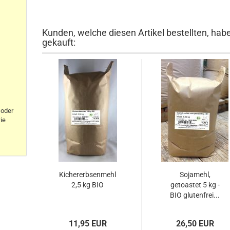
Kunden, welche diesen Artikel bestellten, hab
gekauft:
oder
ie
Kichererbsenmehl
Sojamehl,
2,5 kg BIO
getoastet 5 kg -
BIO glutenfrei...
11,95 EUR
26,50 EUR