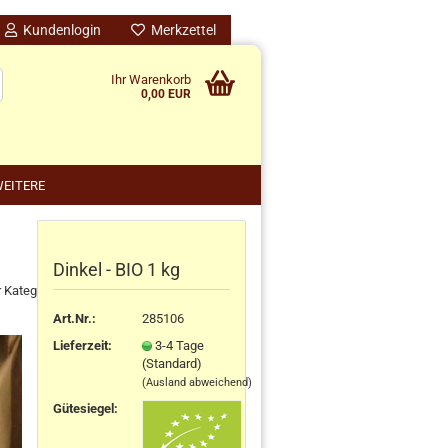
Kundenlogin
Merkzettel
Ihr Warenkorb
0,00 EUR
EITERE
Dinkel - BIO 1 kg
nido kreativ anzeigen
r Kategorie
schenke
rten
Art.Nr.:
285106
schen
Lieferzeit:
3-4 Tage
(Standard)
ensilos
(Ausland abweichend)
Gütesiegel: