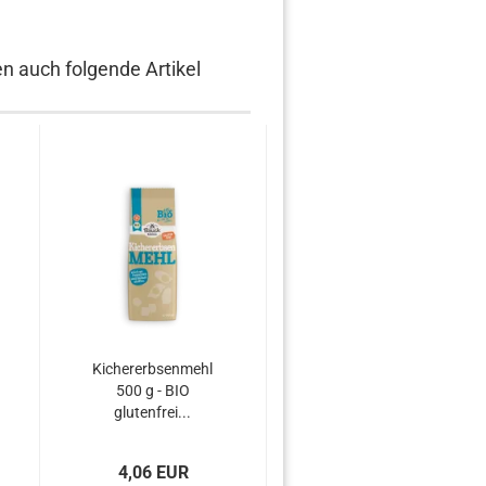
en auch folgende Artikel
Kichererbsenmehl
Leinöl 1 l
500 g - BIO
glutenfrei...
4,06 EUR
7,00 EUR