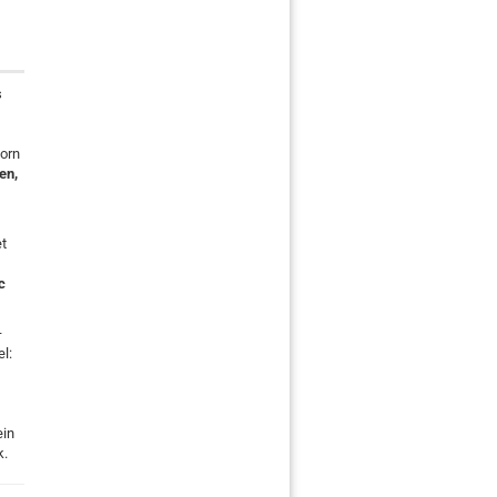
s
orn
en,
et
c
–
el:
ein
k.