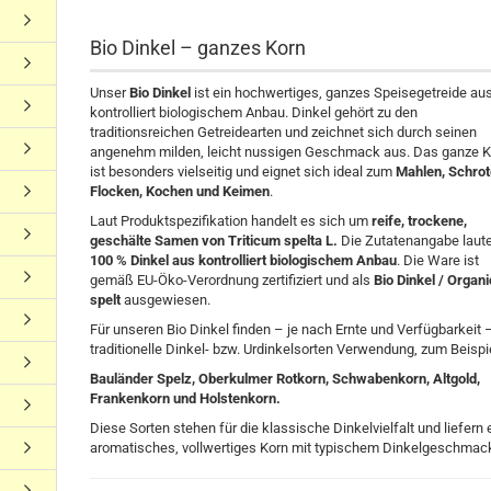
Bio Dinkel – ganzes Korn
Unser
Bio Dinkel
ist ein hochwertiges, ganzes Speisegetreide au
kontrolliert biologischem Anbau. Dinkel gehört zu den
traditionsreichen Getreidearten und zeichnet sich durch seinen
angenehm milden, leicht nussigen Geschmack aus. Das ganze K
ist besonders vielseitig und eignet sich ideal zum
Mahlen, Schrot
Flocken, Kochen und Keimen
.
Laut Produktspezifikation handelt es sich um
reife, trockene,
geschälte Samen von Triticum spelta L.
Die Zutatenangabe laut
100 % Dinkel aus kontrolliert biologischem Anbau
. Die Ware ist
gemäß EU-Öko-Verordnung zertifiziert und als
Bio Dinkel / Organi
spelt
ausgewiesen.
Für unseren Bio Dinkel finden – je nach Ernte und Verfügbarkeit 
traditionelle Dinkel- bzw. Urdinkelsorten Verwendung, zum Beispi
Bauländer Spelz, Oberkulmer Rotkorn, Schwabenkorn, Altgold,
Frankenkorn und Holstenkorn.
Diese Sorten stehen für die klassische Dinkelvielfalt und liefern 
aromatisches, vollwertiges Korn mit typischem Dinkelgeschmac