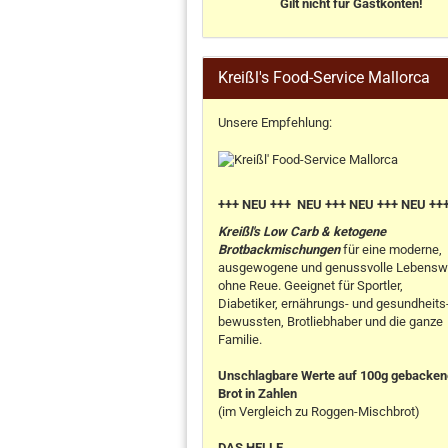
Gilt nicht für Gastkonten!
Kreißl's Food-Service Mallorca
Unsere Empfehlung:
+++ NEU +++ NEU +++ NEU +++ NEU ++
Kreißl's Low Carb & ketogene
Brotbackmischungen
für eine moderne,
ausgewogene und genussvolle Lebensw
ohne Reue. Geeignet für Sportler,
Diabetiker, ernährungs- und gesundheits
bewussten, Brotliebhaber und die ganze
Familie.
Unschlagbare Werte auf 100g gebacke
Brot in Zahlen
(im Vergleich zu Roggen-Mischbrot)
DAS HELLE