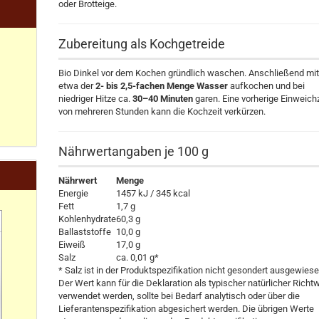
oder Brotteige.
Zubereitung als Kochgetreide
Bio Dinkel vor dem Kochen gründlich waschen. Anschließend mi
etwa der
2- bis 2,5-fachen Menge Wasser
aufkochen und bei
niedriger Hitze ca.
30–40 Minuten
garen. Eine vorherige Einweich
von mehreren Stunden kann die Kochzeit verkürzen.
Nährwertangaben je 100 g
Nährwert
Menge
Energie
1457 kJ / 345 kcal
Fett
1,7 g
Kohlenhydrate
60,3 g
Ballaststoffe
10,0 g
Eiweiß
17,0 g
Salz
ca. 0,01 g*
* Salz ist in der Produktspezifikation nicht gesondert ausgewiese
Der Wert kann für die Deklaration als typischer natürlicher Richt
verwendet werden, sollte bei Bedarf analytisch oder über die
Lieferantenspezifikation abgesichert werden. Die übrigen Werte