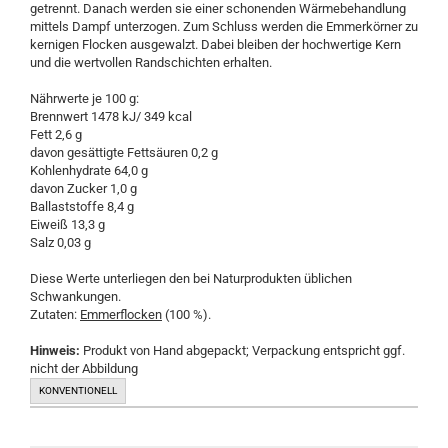
getrennt. Danach werden sie einer schonenden Wärmebehandlung
mittels Dampf unterzogen. Zum Schluss werden die Emmerkörner zu
kernigen Flocken ausgewalzt. Dabei bleiben der hochwertige Kern
und die wertvollen Randschichten erhalten.
Nährwerte je 100 g:
Brennwert 1478 kJ/ 349 kcal
Fett 2,6 g
davon gesättigte Fettsäuren 0,2 g
Kohlenhydrate 64,0 g
davon Zucker 1,0 g
Ballaststoffe 8,4 g
Eiweiß 13,3 g
Salz 0,03 g
Diese Werte unterliegen den bei Naturprodukten üblichen
Schwankungen.
Zutaten:
Emmerflocken
(100 %).
Hinweis:
Produkt von Hand abgepackt; Verpackung entspricht ggf.
nicht der Abbildung
KONVENTIONELL