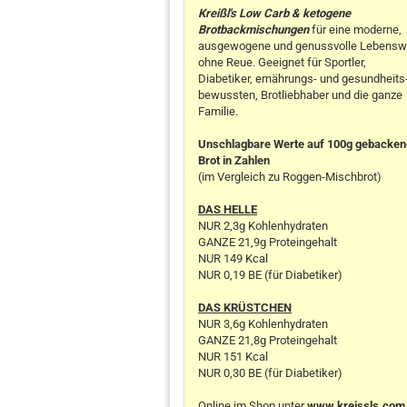
Kreißl's Low Carb & ketogene
Brotbackmischungen
für eine moderne,
ausgewogene und genussvolle Lebensw
ohne Reue. Geeignet für Sportler,
Diabetiker, ernährungs- und gesundheits
bewussten, Brotliebhaber und die ganze
Familie.
Unschlagbare Werte auf 100g gebacke
Brot in Zahlen
(im Vergleich zu Roggen-Mischbrot)
DAS HELLE
NUR 2,3g Kohlenhydraten
GANZE 21,9g Proteingehalt
NUR 149 Kcal
NUR 0,19 BE (für Diabetiker)
DAS KRÜSTCHEN
NUR 3,6g Kohlenhydraten
GANZE 21,8g Proteingehalt
NUR 151 Kcal
NUR 0,30 BE (für Diabetiker)
Online im Shop unter
www.kreissls.com