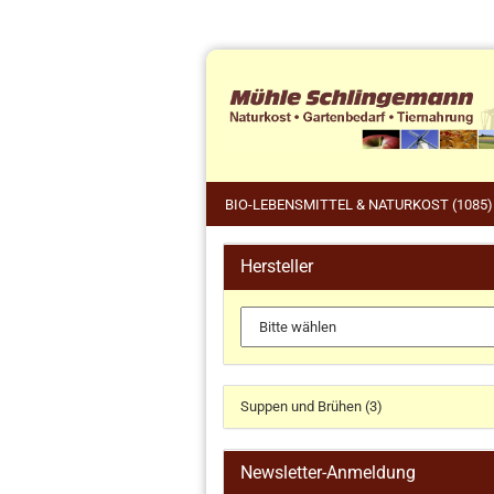
BIO-LEBENSMITTEL & NATURKOST (1085)
Hersteller
Tie
Küchengeräte und Zubehör
Pfe
anzeigen
Wil
Dr. Haubrich
Gärkörbchen
Suppen und Brühen (3)
Koch- und Backbücher
Küchengeräte
Newsletter-Anmeldung
Küchenhelfer