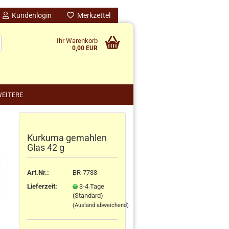
Kundenlogin
Merkzettel
Ihr Warenkorb
0,00 EUR
EITERE
Kurkuma gemahlen
nido kreativ anzeigen
Glas 42 g
schenke
rten
Art.Nr.:
BR-7733
schen
Lieferzeit:
3-4 Tage
ensilos
(Standard)
(Ausland abweichend)