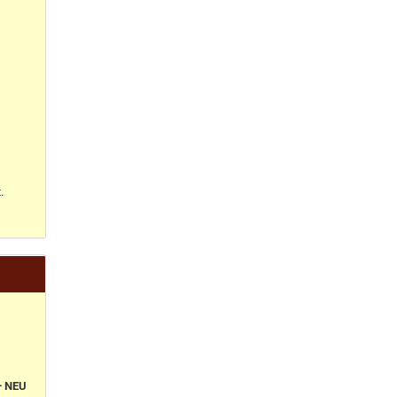
.
+ NEU