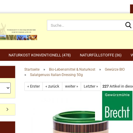
NATURKOST KONVENTIONELL (478)
NATURFÜLLSTOFFE (36)
W
»
»
Startseite
Bio-Lebensmittel & Naturkost
Gewürze BIO
»
Salatgenuss Italian-Dressing 50g
rnahrung anzeigen
Gartenbedarf anzeigen
be
« Erster
« zurück
weiter »
Letzter »
227
Artikel in dies
rdefutter
Compo
Ge
Konto erstellen
dvogelfutter & Winterfütterung
Gardena
Ka
Passwort vergessen?
Grillen, Grillbedarf, Holzkohle
Ta
Ut