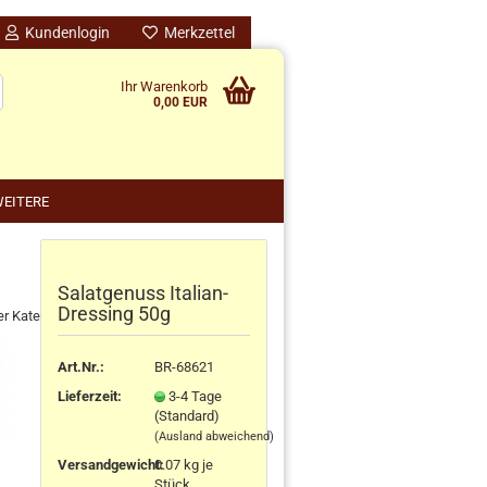
Kundenlogin
Merkzettel
Ihr Warenkorb
0,00 EUR
EITERE
Salatgenuss Italian-
nido kreativ anzeigen
Dressing 50g
er Kategorie
schenke
rten
Art.Nr.:
BR-68621
schen
Lieferzeit:
3-4 Tage
ensilos
(Standard)
(Ausland abweichend)
Versandgewicht:
0.07
kg je
Stück