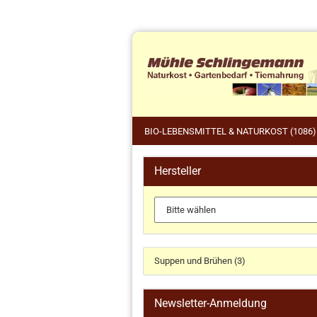
BIO-LEBENSMITTEL & NATURKOST (1086)
Hersteller
Tie
Küchengeräte und Zubehör
Pfe
anzeigen
Wil
Dr. Haubrich
Gärkörbchen
Suppen und Brühen (3)
Koch- und Backbücher
Küchengeräte
Newsletter-Anmeldung
Küchenhelfer