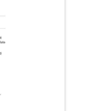
it
late
 3
,