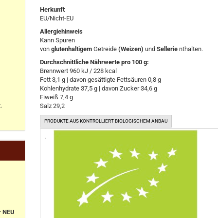
Herkunft
EU/Nicht-EU
Allergiehinweis
Kann Spuren
von
glutenhaltigem
Getreide
(Weizen)
und
Sellerie
nthalten.
Durchschnittliche Nährwerte pro 100 g:
Brennwert 960 kJ / 228 kcal
Fett 3,1 g | davon gesättigte Fettsäuren 0,8 g
Kohlenhydrate 37,5 g | davon Zucker 34,6 g
Eiweiß 7,4 g
.
Salz 29,2
PRODUKTE AUS KONTROLLIERT BIOLOGISCHEM ANBAU
+ NEU