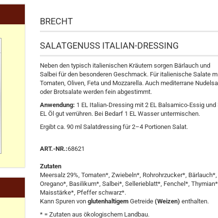
BRECHT
SALATGENUSS ITALIAN-DRESSING
Neben den typisch italienischen Kräutern sorgen Bärlauch und
Salbei für den besonderen Geschmack. Für italienische Salate m
Tomaten, Oliven, Feta und Mozzarella. Auch mediterrane Nudelsa
oder Brotsalate werden fein abgestimmt.
Anwendung:
1 EL Italian-Dressing mit 2 EL Balsamico-Essig und
EL Öl gut verrühren. Bei Bedarf 1 EL Wasser untermischen.
Ergibt ca. 90 ml Salatdressing für 2–4 Portionen Salat.
ART.-NR.:
68621
Zutaten
Meersalz 29%, Tomaten*, Zwiebeln*, Rohrohrzucker*, Bärlauch*,
Oregano*, Basilikum*, Salbei*, Sellerieblatt*, Fenchel*, Thymian*
Maisstärke*, Pfeffer schwarz*.
Kann Spuren von
glutenhaltigem
Getreide
(Weizen)
enthalten.
* = Zutaten aus ökologischem Landbau.