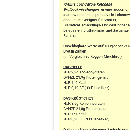
Kreißl's Low Carb & ketogene
Brotbackmischungen
für eine moderne,
ausgewogene und genussvolle Lebensw
ohne Reue. Geeignet für Sportler,
Diabetiker, ernährungs- und gesundheits
bewussten, Brotliebhaber und die ganze
Familie.
Unschlagbare Werte auf 100g gebacke
Brot in Zahlen
(im Vergleich zu Roggen-Mischbrot)
DAS HELLE
NUR 2,3g Kohlenhydraten
GANZE 21,9g Proteingehalt
NUR 149 Kcal
NUR 0,19 BE (für Diabetiker)
DAS KRÜSTCHEN
NUR 3,6g Kohlenhydraten
GANZE 21,8g Proteingehalt
NUR 151 Kcal
NUR 0,30 BE (für Diabetiker)
Online im Shop unter
www.kreissls.com