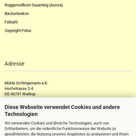
Roggenvollkorn Sauerteig (Aurora)
Bäckerlexikon
Fallzahl
Copyright Fotos
Adresse
Mühle Schlingemann e.K.
Hochstrasse 2-4
DE-45731 Waltrop
Telefon:
+49 2309 2776
Diese Webseite verwendet Cookies und andere
Telefax:
+49 2309 72297
Technologien
mail@muehle-schlingemann.de
Wir verwenden Cookies und ähnliche Technologien, auch von
Drittanbietern, um die ordentliche Funktionsweise der Website zu
Öffnungszeiten:
gewährleisten, die Nutzung unseres Angebotes zu analysieren und Ihnen