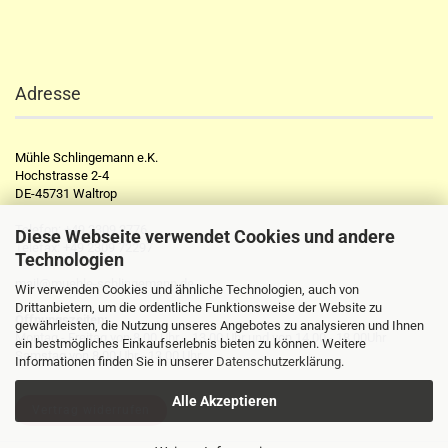
Adresse
Mühle Schlingemann e.K.
Hochstrasse 2-4
DE-45731 Waltrop
Telefon:
+49 2309 2776
Diese Webseite verwendet Cookies und andere
Telefax:
+49 2309 72297
Technologien
mail@muehle-schlingemann.de
Wir verwenden Cookies und ähnliche Technologien, auch von
Drittanbietern, um die ordentliche Funktionsweise der Website zu
Öffnungszeiten:
gewährleisten, die Nutzung unseres Angebotes zu analysieren und Ihnen
Montag - Freitag von 8.00 Uhr - 13.00 Uhr und von 14.00 - 18.00Uhr
ein bestmögliches Einkaufserlebnis bieten zu können. Weitere
Samstag von 8.00 Uhr - 13.00 Uhr
Informationen finden Sie in unserer
Datenschutzerklärung
.
Alle Akzeptieren
Vertrag widerrufen