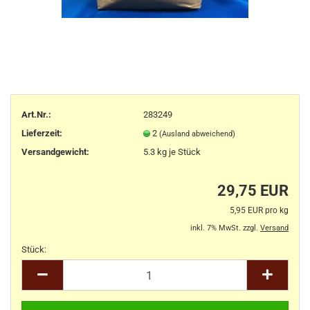
Art.Nr.:
283249
Lieferzeit:
2
(Ausland abweichend)
Versandgewicht:
5.3
kg je Stück
29,75 EUR
5,95 EUR pro kg
inkl. 7% MwSt. zzgl.
Versand
Stück:
Stück