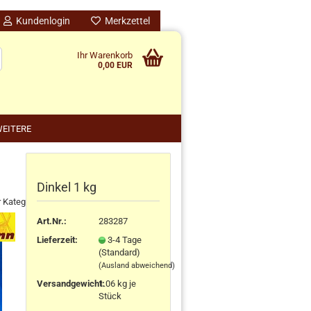
Kundenlogin
Merkzettel
Ihr Warenkorb
0,00 EUR
EITERE
Dinkel 1 kg
nido kreativ anzeigen
r Kategorie
schenke
rten
Art.Nr.:
283287
schen
Lieferzeit:
3-4 Tage
(Standard)
ensilos
(Ausland abweichend)
Versandgewicht:
1.06
kg je
Stück