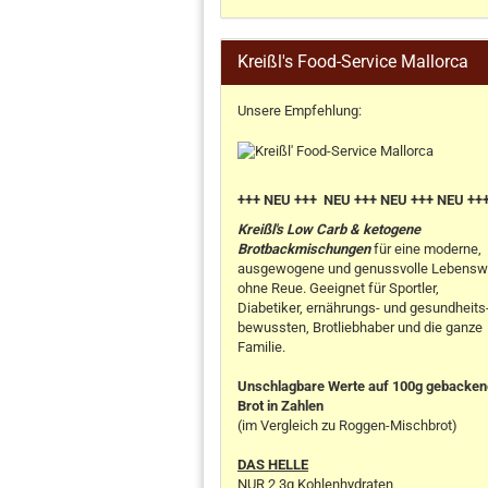
Kreißl's Food-Service Mallorca
Unsere Empfehlung:
+++ NEU +++ NEU +++ NEU +++ NEU ++
Kreißl's Low Carb & ketogene
Brotbackmischungen
für eine moderne,
ausgewogene und genussvolle Lebensw
ohne Reue. Geeignet für Sportler,
Diabetiker, ernährungs- und gesundheits
bewussten, Brotliebhaber und die ganze
Familie.
Unschlagbare Werte auf 100g gebacke
Brot in Zahlen
(im Vergleich zu Roggen-Mischbrot)
DAS HELLE
NUR 2,3g Kohlenhydraten