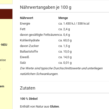
Nährwertangaben je 100 g
Nährwert
Menge
Energie
ca. 1.430 kJ / 338 kcal
Fett
ca. 2,4 g
davon gesättigte Fettsäuren
ca. 0,4 g
Kohlenhydrate
ca. 60,0 g
+ NEU
davon Zucker
ca. 1,5 g
Ballaststoffe
ca. 10,0 g
Eiweiß
ca. 14,0 g
eise
Salz
ca. 0,01 g
Die Werte sind typische Durchschnittswerte und unterliegen
-
natürlichen Schwankungen.
nem
Zutaten
100 % Dinkel
Enthält von Natur aus
Gluten
.