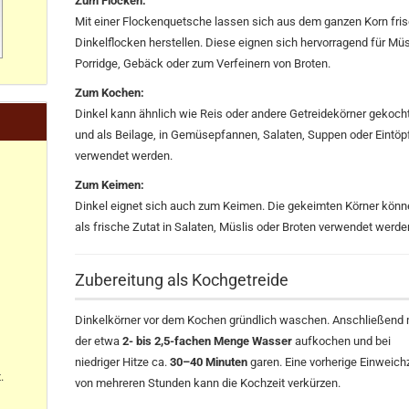
Zum Flocken:
Mit einer Flockenquetsche lassen sich aus dem ganzen Korn fri
Dinkelflocken herstellen. Diese eignen sich hervorragend für Müs
Porridge, Gebäck oder zum Verfeinern von Broten.
Zum Kochen:
Dinkel kann ähnlich wie Reis oder andere Getreidekörner gekoch
und als Beilage, in Gemüsepfannen, Salaten, Suppen oder Eintöp
verwendet werden.
Zum Keimen:
Dinkel eignet sich auch zum Keimen. Die gekeimten Körner kön
als frische Zutat in Salaten, Müslis oder Broten verwendet werde
Zubereitung als Kochgetreide
Dinkelkörner vor dem Kochen gründlich waschen. Anschließend 
der etwa
2- bis 2,5-fachen Menge Wasser
aufkochen und bei
niedriger Hitze ca.
30–40 Minuten
garen. Eine vorherige Einweich
.
von mehreren Stunden kann die Kochzeit verkürzen.