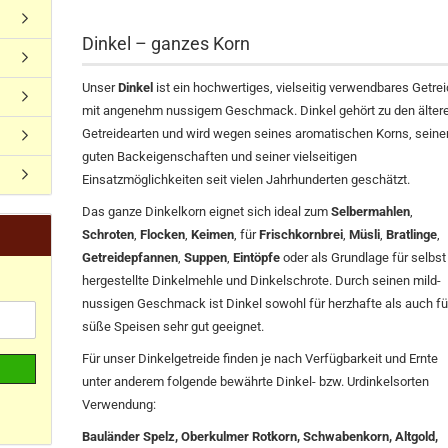
Dinkel – ganzes Korn
Unser
Dinkel
ist ein hochwertiges, vielseitig verwendbares Getre
mit angenehm nussigem Geschmack. Dinkel gehört zu den älter
Getreidearten und wird wegen seines aromatischen Korns, seine
guten Backeigenschaften und seiner vielseitigen
Einsatzmöglichkeiten seit vielen Jahrhunderten geschätzt.
Das ganze Dinkelkorn eignet sich ideal zum
Selbermahlen
,
Schroten
,
Flocken
,
Keimen
, für
Frischkornbrei
,
Müsli
,
Bratlinge
,
Getreidepfannen
,
Suppen
,
Eintöpfe
oder als Grundlage für selbst
hergestellte Dinkelmehle und Dinkelschrote. Durch seinen mild-
nussigen Geschmack ist Dinkel sowohl für herzhafte als auch fü
süße Speisen sehr gut geeignet.
Für unser Dinkelgetreide finden je nach Verfügbarkeit und Ernte
unter anderem folgende bewährte Dinkel- bzw. Urdinkelsorten
Verwendung:
Bauländer Spelz, Oberkulmer Rotkorn, Schwabenkorn, Altgold,