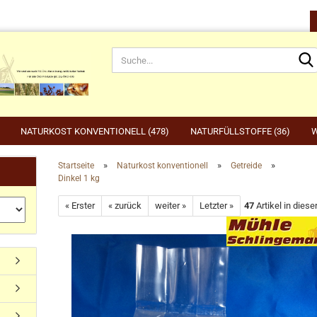
NATURKOST KONVENTIONELL (478)
NATURFÜLLSTOFFE (36)
W
»
»
»
Startseite
Naturkost konventionell
Getreide
Dinkel 1 kg
rnahrung anzeigen
Gartenbedarf anzeigen
be
« Erster
« zurück
weiter »
Letzter »
47
Artikel in diese
rdefutter
Compo
Ge
Konto erstellen
dvogelfutter & Winterfütterung
Gardena
Ka
Passwort vergessen?
Grillen, Grillbedarf, Holzkohle
Ta
Ut