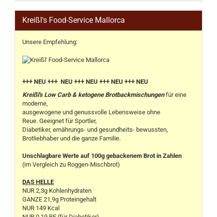
Kreißl's Food-Service Mallorca
Unsere Empfehlung:
+++ NEU +++ NEU +++ NEU +++ NEU +++ NEU
Kreißl's Low Carb & ketogene Brotbackmischungen
für eine
moderne,
ausgewogene und genussvolle Lebensweise ohne
Reue. Geeignet für Sportler,
Diabetiker, ernährungs- und gesundheits- bewussten,
Brotliebhaber und die ganze Familie.
Unschlagbare Werte auf 100g gebackenem Brot in Zahlen
(im Vergleich zu Roggen-Mischbrot)
DAS HELLE
NUR 2,3g Kohlenhydraten
GANZE 21,9g Proteingehalt
NUR 149 Kcal
NUR 0,19 BE (für Diabetiker)