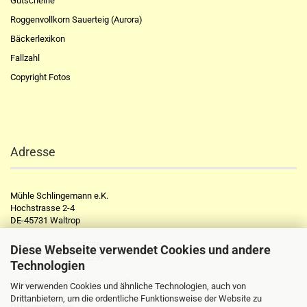
Gutscheine
Roggenvollkorn Sauerteig (Aurora)
Bäckerlexikon
Fallzahl
Copyright Fotos
Adresse
Mühle Schlingemann e.K.
Hochstrasse 2-4
DE-45731 Waltrop
Telefon:
+49 2309 2776
Diese Webseite verwendet Cookies und andere
Telefax:
+49 2309 72297
Technologien
mail@muehle-schlingemann.de
Wir verwenden Cookies und ähnliche Technologien, auch von
Drittanbietern, um die ordentliche Funktionsweise der Website zu
Öffnungszeiten: