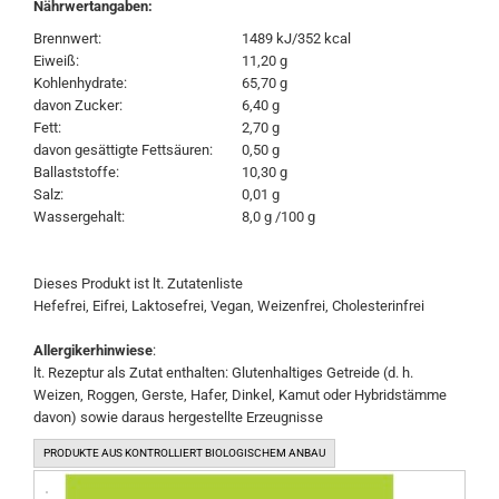
Nährwertangaben:
Brennwert:
1489 kJ/352 kcal
Eiweiß:
11,20 g
Kohlenhydrate:
65,70 g
davon Zucker:
6,40 g
Fett:
2,70 g
davon gesättigte Fettsäuren:
0,50 g
Ballaststoffe:
10,30 g
Salz:
0,01 g
Wassergehalt:
8,0 g /100 g
Dieses Produkt ist lt. Zutatenliste
Hefefrei, Eifrei, Laktosefrei, Vegan, Weizenfrei, Cholesterinfrei
Allergikerhinwiese
:
lt. Rezeptur als Zutat enthalten: Glutenhaltiges Getreide (d. h.
Weizen, Roggen, Gerste, Hafer, Dinkel, Kamut oder Hybridstämme
davon) sowie daraus hergestellte Erzeugnisse
PRODUKTE AUS KONTROLLIERT BIOLOGISCHEM ANBAU