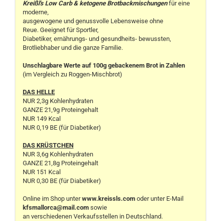
Kreißl's Low Carb & ketogene Brotbackmischungen
für eine
moderne,
ausgewogene und genussvolle Lebensweise ohne
Reue. Geeignet für Sportler,
Diabetiker, ernährungs- und gesundheits- bewussten,
Brotliebhaber und die ganze Familie.
Unschlagbare Werte auf 100g gebackenem Brot in Zahlen
(im Vergleich zu Roggen-Mischbrot)
DAS HELLE
NUR 2,3g Kohlenhydraten
GANZE 21,9g Proteingehalt
NUR 149 Kcal
NUR 0,19 BE (für Diabetiker)
DAS KRÜSTCHEN
NUR 3,6g Kohlenhydraten
GANZE 21,8g Proteingehalt
NUR 151 Kcal
NUR 0,30 BE (für Diabetiker)
Online im Shop unter
www.kreissls.com
oder unter E-Mail
kfsmallorca@mail.com
sowie
an verschiedenen Verkaufsstellen in Deutschland.