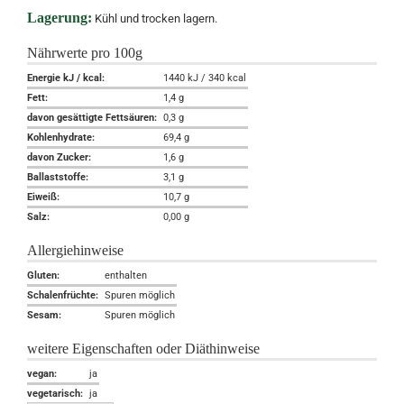
Lagerung:
Kühl und trocken lagern.
Nährwerte pro 100g
Energie kJ / kcal:
1440 kJ / 340 kcal
Fett:
1,4 g
davon gesättigte Fettsäuren:
0,3 g
Kohlenhydrate:
69,4 g
davon Zucker:
1,6 g
Ballaststoffe:
3,1 g
Eiweiß:
10,7 g
Salz:
0,00 g
Allergiehinweise
Gluten:
enthalten
Schalenfrüchte:
Spuren möglich
Sesam:
Spuren möglich
weitere Eigenschaften oder Diäthinweise
vegan:
ja
vegetarisch:
ja