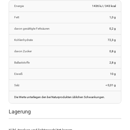
Energie
1436 kJ / 343 kcal
Fett
1,0 g
davon gesättigte Fettsäuren
0,2 g
Kohlenhydrate
72,3 g
davon Zucker
0,8 g
Ballaststoffe
2,8 g
Eiweiß
10 g
Salz
< 0,01 g
Die Werte unterliegen den bei Naturprodukten üblichen Schwankungen.
Lagerung