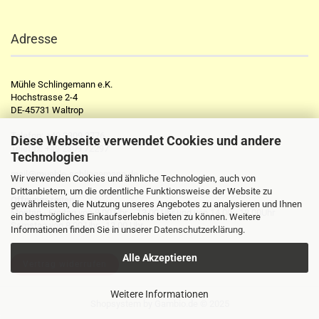
Adresse
Mühle Schlingemann e.K.
Hochstrasse 2-4
DE-45731 Waltrop
Telefon:
+49 2309 2776
Diese Webseite verwendet Cookies und andere
Telefax:
+49 2309 72297
Technologien
mail@muehle-schlingemann.de
Wir verwenden Cookies und ähnliche Technologien, auch von
Drittanbietern, um die ordentliche Funktionsweise der Website zu
Öffnungszeiten:
gewährleisten, die Nutzung unseres Angebotes zu analysieren und Ihnen
Montag - Freitag von 8.00 Uhr - 13.00 Uhr und von 14.00 - 18.00Uhr
ein bestmögliches Einkaufserlebnis bieten zu können. Weitere
Samstag von 8.00 Uhr - 13.00 Uhr
Informationen finden Sie in unserer
Datenschutzerklärung
.
Alle Akzeptieren
Vertrag widerrufen
Weitere Informationen
Shopsystem
by Gambio.de © 2025