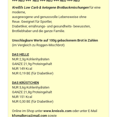
+++ NEU +++ NEU +++ NEU +++ NEU +++ NEU
Kreißl's Low Carb & ketogene Brotbackmischungen
für eine
moderne,
ausgewogene und genussvolle Lebensweise ohne
Reue. Geeignet für Sportler,
Diabetiker, ernährungs- und gesundheits- bewussten,
Brotliebhaber und die ganze Familie.
Unschlagbare Werte auf 100g gebackenem Brot in Zahlen
(im Vergleich zu Roggen-Mischbrot)
DAS HELLE
NUR 2,3g Kohlenhydraten
GANZE 21,9g Proteingehalt
NUR 149 Kcal
NUR 0,19 BE (für Diabetiker)
DAS KRÜSTCHEN
NUR 3,6g Kohlenhydraten
GANZE 21,8g Proteingehalt
NUR 151 Kcal
NUR 0,30 BE (für Diabetiker)
Online im Shop unter
www.kreissls.com
oder unter E-Mail
kfsmallorca@mail.com
sowie