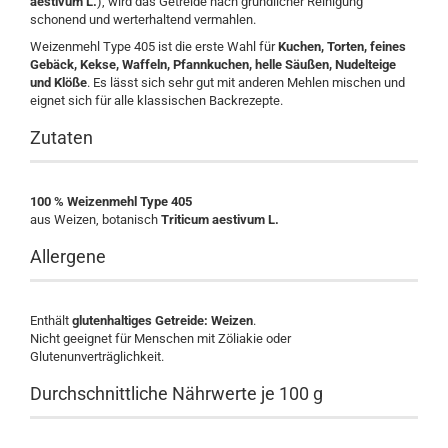
aestivum L.
), wird das Getreide nach gründlicher Reinigung
schonend und werterhaltend vermahlen.
Weizenmehl Type 405 ist die erste Wahl für
Kuchen, Torten, feines
Gebäck, Kekse, Waffeln, Pfannkuchen, helle Säußen, Nudelteige
und Klöße
. Es lässt sich sehr gut mit anderen Mehlen mischen und
eignet sich für alle klassischen Backrezepte.
Zutaten
100 % Weizenmehl Type 405
aus Weizen, botanisch
Triticum aestivum L.
Allergene
Enthält
glutenhaltiges Getreide: Weizen
.
Nicht geeignet für Menschen mit Zöliakie oder
Glutenunverträglichkeit.
Durchschnittliche Nährwerte je 100 g