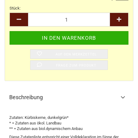
Stück:
Stück
AUF DEN MERKZETTEL
FRAGE ZUM PRODUKT
Beschreibung
Zutaten: Kürbiskerne, dunkelgrün*
* = Zutaten aus ökol. Landbau
** = Zutaten aus biol.dynamischem Anbau
Diese Zutatenliste entspricht einer Volldeklaration im Sinne der