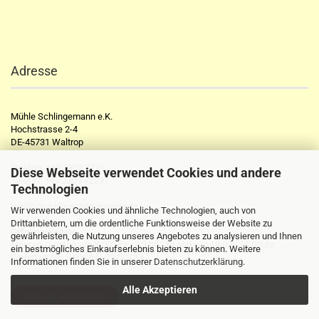
Adresse
Mühle Schlingemann e.K.
Hochstrasse 2-4
DE-45731 Waltrop
Telefon:
+49 2309 2776
Diese Webseite verwendet Cookies und andere
Telefax:
+49 2309 72297
Technologien
mail@muehle-schlingemann.de
Wir verwenden Cookies und ähnliche Technologien, auch von
Drittanbietern, um die ordentliche Funktionsweise der Website zu
Öffnungszeiten:
gewährleisten, die Nutzung unseres Angebotes zu analysieren und Ihnen
Montag - Freitag von 8.00 Uhr - 13.00 Uhr und von 14.00 - 18.00Uhr
ein bestmögliches Einkaufserlebnis bieten zu können. Weitere
Samstag von 8.00 Uhr - 13.00 Uhr
Informationen finden Sie in unserer
Datenschutzerklärung
.
Alle Akzeptieren
Vertrag widerrufen