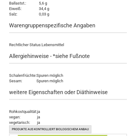
Ballastst.:
5,6 g
Eiweiß:
34,4 g
Salz:
0,03 g
Warengruppenspezifische Angaben
Rechtlicher Status:
Lebensmittel
Allergiehinweise - *siehe Fußnote
Schalenfrüchte:
Spuren möglich
Sesam:
Spuren möglich
weitere Eigenschaften oder Diäthinweise
Rohkostqualität:
ja
vegan:
ja
vegetarisch:
ja
PRODUKTE AUS KONTROLLIERT BIOLOGISCHEM ANBAU