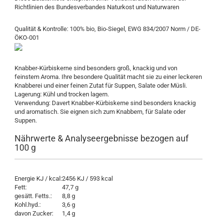
Richtlinien des Bundesverbandes Naturkost und Naturwaren
Qualität & Kontrolle: 100% bio, Bio-Siegel, EWG 834/2007 Norm / DE-
ÖKO-001
Knabber-Kürbiskerne sind besonders groß, knackig und von
feinstem Aroma. Ihre besondere Qualität macht sie zu einer leckeren
Knabberei und einer feinen Zutat für Suppen, Salate oder Müsli.
Lagerung: Kühl und trocken lagern.
Verwendung: Davert Knabber-Kürbiskerne sind besonders knackig
und aromatisch. Sie eignen sich zum Knabbern, für Salate oder
Suppen.
Nährwerte & Analyseergebnisse bezogen auf
100 g
Energie KJ / kcal:
2456 KJ / 593 kcal
Fett:
47,7 g
gesätt. Fetts.:
8,8 g
Kohl.hyd.:
3,6 g
davon Zucker:
1,4 g