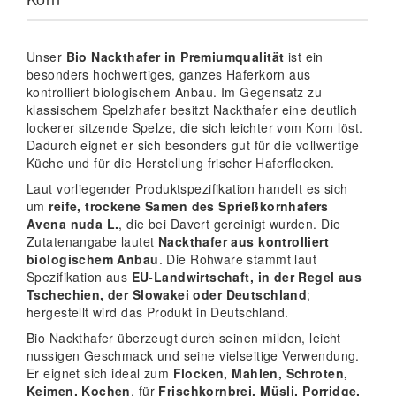
Unser
Bio Nackthafer in Premiumqualität
ist ein
besonders hochwertiges, ganzes Haferkorn aus
kontrolliert biologischem Anbau. Im Gegensatz zu
klassischem Spelzhafer besitzt Nackthafer eine deutlich
lockerer sitzende Spelze, die sich leichter vom Korn löst.
Dadurch eignet er sich besonders gut für die vollwertige
Küche und für die Herstellung frischer Haferflocken.
Laut vorliegender Produktspezifikation handelt es sich
um
reife, trockene Samen des Sprießkornhafers
Avena nuda L.
, die bei Davert gereinigt wurden. Die
Zutatenangabe lautet
Nackthafer aus kontrolliert
biologischem Anbau
. Die Rohware stammt laut
Spezifikation aus
EU-Landwirtschaft, in der Regel aus
Tschechien, der Slowakei oder Deutschland
;
hergestellt wird das Produkt in Deutschland.
Bio Nackthafer überzeugt durch seinen milden, leicht
nussigen Geschmack und seine vielseitige Verwendung.
Er eignet sich ideal zum
Flocken, Mahlen, Schroten,
Keimen, Kochen
, für
Frischkornbrei, Müsli, Porridge,