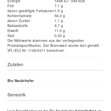
Energie
1468 kJ / 349 kcal
Fett
7,1 g
davon gesättigte Fettsäuren
1,5 g
Kohlenhydrate
56,0 g
davon Zucker
1,1 g
Ballaststoffe
9,7 g
Eiweiß
11,0 g
Salz
0,02 g
Die Nährwerte stammen aus der vorliegenden
Produktspezifikation. Der Brennwert wurde dort gemäß
VO (EU) Nr. 1169/2011 berechnet.
Zutaten
Bio Nackthafer
Sensorik
Laut Spezifikation ist der Bio Nackthafer
beigefarben
im