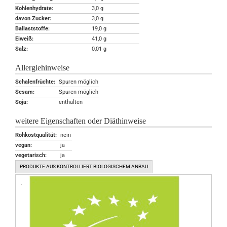
Kohlenhydrate:
3,0 g
davon Zucker:
3,0 g
Ballaststoffe:
19,0 g
Eiweiß:
41,0 g
Salz:
0,01 g
Allergiehinweise
Schalenfrüchte:
Spuren möglich
Sesam:
Spuren möglich
Soja:
enthalten
weitere Eigenschaften oder Diäthinweise
Rohkostqualität:
nein
vegan:
ja
vegetarisch:
ja
PRODUKTE AUS KONTROLLIERT BIOLOGISCHEM ANBAU