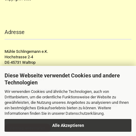
Adresse
Mühle Schlingemann e.K.
Hochstrasse 2-4
DE-45731 Waltrop
Telefon:
+49 2309 2776
Diese Webseite verwendet Cookies und andere
Telefax:
+49 2309 72297
Technologien
mail@muehle-schlingemann.de
Wir verwenden Cookies und ähnliche Technologien, auch von
Drittanbietern, um die ordentliche Funktionsweise der Website zu
Öffnungszeiten:
gewährleisten, die Nutzung unseres Angebotes zu analysieren und Ihnen
Montag - Freitag von 8.00 Uhr - 13.00 Uhr und von 14.00 - 18.00Uhr
ein bestmögliches Einkaufserlebnis bieten zu können. Weitere
Samstag von 8.00 Uhr - 13.00 Uhr
Informationen finden Sie in unserer
Datenschutzerklärung
.
Alle Akzeptieren
Vertrag widerrufen