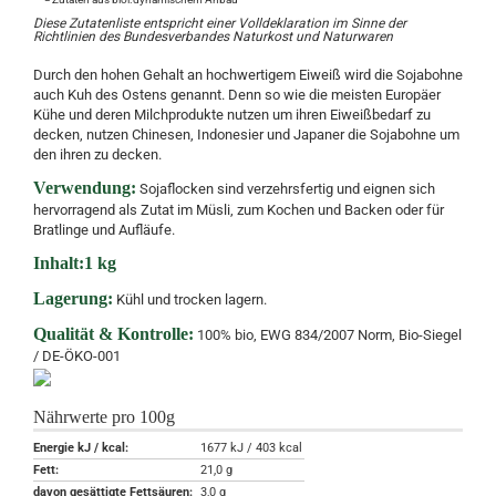
Diese Zutatenliste entspricht einer Volldeklaration im Sinne der
Richtlinien des Bundesverbandes Naturkost und Naturwaren
Durch den hohen Gehalt an hochwertigem Eiweiß wird die Sojabohne
auch Kuh des Ostens genannt. Denn so wie die meisten Europäer
Kühe und deren Milchprodukte nutzen um ihren Eiweißbedarf zu
decken, nutzen Chinesen, Indonesier und Japaner die Sojabohne um
den ihren zu decken.
Verwendung:
Sojaflocken sind verzehrsfertig und eignen sich
hervorragend als Zutat im Müsli, zum Kochen und Backen oder für
Bratlinge und Aufläufe.
Inhalt:1 k
g
Lagerung:
Kühl und trocken lagern.
Qualität & Kontrolle:
100% bio, EWG 834/2007 Norm, Bio-Siegel
/ DE-ÖKO-001
Nährwerte pro 100g
Energie kJ / kcal:
1677 kJ / 403 kcal
Fett:
21,0 g
davon gesättigte Fettsäuren:
3,0 g