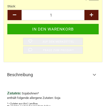
Stück:
Stück
AUF DEN MERKZETTEL
FRAGE ZUM PRODUKT
Beschreibung
Zutaten:
Sojabohnen*
enthält folgende allergene Zutaten: Soja
* = Zutaten aus ökol. Landbau
** = Zutaten aus biol.dynamischem Anbau