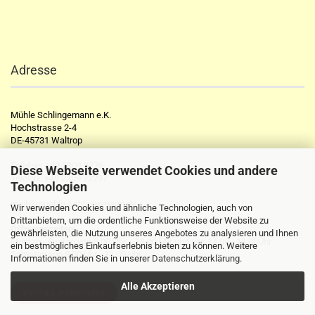
Adresse
Mühle Schlingemann e.K.
Hochstrasse 2-4
DE-45731 Waltrop
Telefon:
+49 2309 2776
Diese Webseite verwendet Cookies und andere
Telefax:
+49 2309 72297
Technologien
mail@muehle-schlingemann.de
Wir verwenden Cookies und ähnliche Technologien, auch von
Drittanbietern, um die ordentliche Funktionsweise der Website zu
Öffnungszeiten:
gewährleisten, die Nutzung unseres Angebotes zu analysieren und Ihnen
Montag - Freitag von 8.00 Uhr - 13.00 Uhr und von 14.00 - 18.00Uhr
ein bestmögliches Einkaufserlebnis bieten zu können. Weitere
Samstag von 8.00 Uhr - 13.00 Uhr
Informationen finden Sie in unserer
Datenschutzerklärung
.
Alle Akzeptieren
Vertrag widerrufen