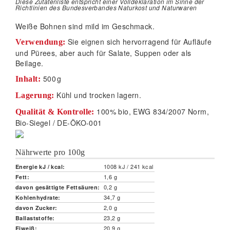
Diese Zutatenliste entspricht einer Volldeklaration im Sinne der
Richtlinien des Bundesverbandes Naturkost und Naturwaren
Weiße Bohnen sind mild im Geschmack.
Sie eignen sich hervorragend für Aufläufe
Verwendung:
und Pürees, aber auch für Salate, Suppen oder als
Beilage.
500
g
Inhalt:
Kühl und trocken lagern.
Lagerung:
100% bio, EWG 834/2007 Norm,
Qualität & Kontrolle:
Bio-Siegel / DE-ÖKO-001
Nährwerte pro 100g
1008 kJ / 241 kcal
Energie kJ / kcal:
1,6 g
Fett:
0,2 g
davon gesättigte Fettsäuren:
34,7 g
Kohlenhydrate:
2,0 g
davon Zucker:
23,2 g
Ballaststoffe:
20,9 g
Eiweiß: